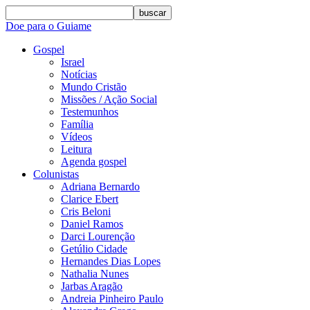
buscar
Doe para o Guiame
Gospel
Israel
Notícias
Mundo Cristão
Missões / Ação Social
Testemunhos
Família
Vídeos
Leitura
Agenda gospel
Colunistas
Adriana Bernardo
Clarice Ebert
Cris Beloni
Daniel Ramos
Darci Lourenção
Getúlio Cidade
Hernandes Dias Lopes
Nathalia Nunes
Jarbas Aragão
Andreia Pinheiro Paulo