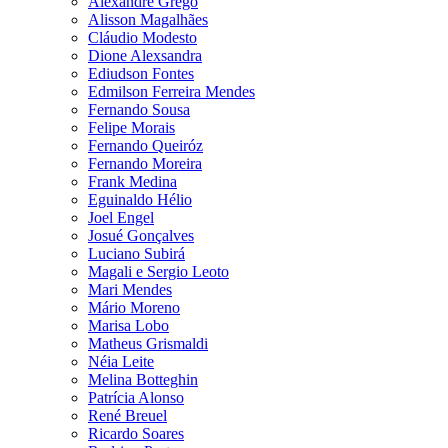
Alexandre Grego
Alisson Magalhães
Cláudio Modesto
Dione Alexsandra
Ediudson Fontes
Edmilson Ferreira Mendes
Fernando Sousa
Felipe Morais
Fernando Queiróz
Fernando Moreira
Frank Medina
Eguinaldo Hélio
Joel Engel
Josué Gonçalves
Luciano Subirá
Magali e Sergio Leoto
Mari Mendes
Mário Moreno
Marisa Lobo
Matheus Grismaldi
Néia Leite
Melina Botteghin
Patrícia Alonso
René Breuel
Ricardo Soares