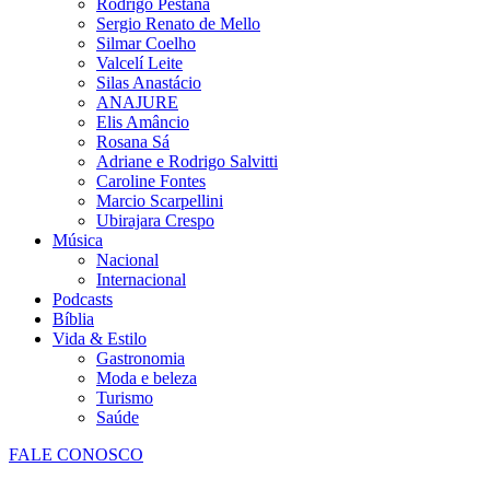
Rodrigo Pestana
Sergio Renato de Mello
Silmar Coelho
Valcelí Leite
Silas Anastácio
ANAJURE
Elis Amâncio
Rosana Sá
Adriane e Rodrigo Salvitti
Caroline Fontes
Marcio Scarpellini
Ubirajara Crespo
Música
Nacional
Internacional
Podcasts
Bíblia
Vida & Estilo
Gastronomia
Moda e beleza
Turismo
Saúde
FALE CONOSCO