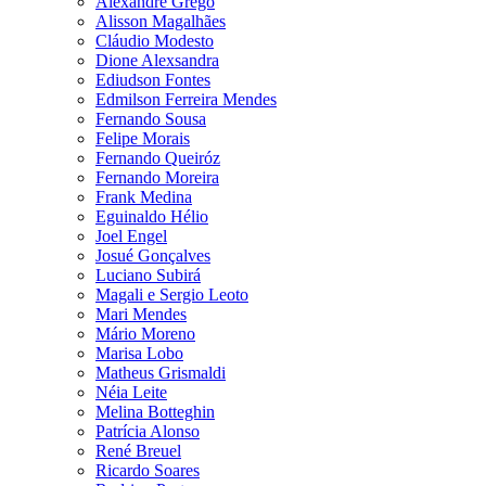
Alexandre Grego
Alisson Magalhães
Cláudio Modesto
Dione Alexsandra
Ediudson Fontes
Edmilson Ferreira Mendes
Fernando Sousa
Felipe Morais
Fernando Queiróz
Fernando Moreira
Frank Medina
Eguinaldo Hélio
Joel Engel
Josué Gonçalves
Luciano Subirá
Magali e Sergio Leoto
Mari Mendes
Mário Moreno
Marisa Lobo
Matheus Grismaldi
Néia Leite
Melina Botteghin
Patrícia Alonso
René Breuel
Ricardo Soares