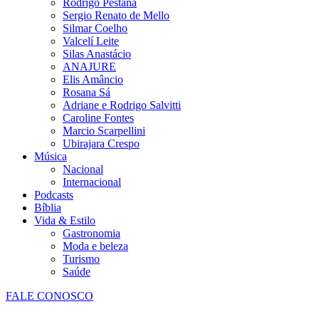
Rodrigo Pestana
Sergio Renato de Mello
Silmar Coelho
Valcelí Leite
Silas Anastácio
ANAJURE
Elis Amâncio
Rosana Sá
Adriane e Rodrigo Salvitti
Caroline Fontes
Marcio Scarpellini
Ubirajara Crespo
Música
Nacional
Internacional
Podcasts
Bíblia
Vida & Estilo
Gastronomia
Moda e beleza
Turismo
Saúde
FALE CONOSCO