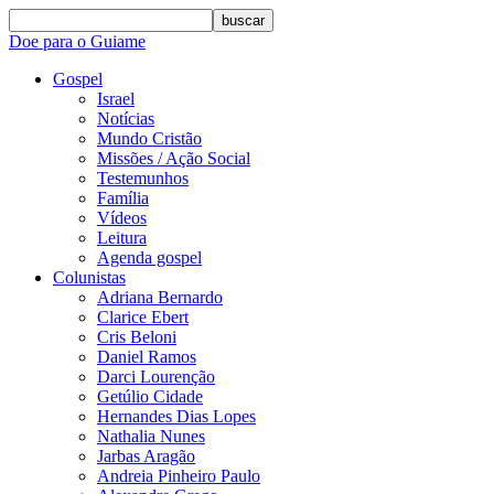
buscar
Doe para o Guiame
Gospel
Israel
Notícias
Mundo Cristão
Missões / Ação Social
Testemunhos
Família
Vídeos
Leitura
Agenda gospel
Colunistas
Adriana Bernardo
Clarice Ebert
Cris Beloni
Daniel Ramos
Darci Lourenção
Getúlio Cidade
Hernandes Dias Lopes
Nathalia Nunes
Jarbas Aragão
Andreia Pinheiro Paulo