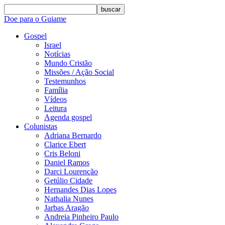
buscar
Doe para o Guiame
Gospel
Israel
Notícias
Mundo Cristão
Missões / Ação Social
Testemunhos
Família
Vídeos
Leitura
Agenda gospel
Colunistas
Adriana Bernardo
Clarice Ebert
Cris Beloni
Daniel Ramos
Darci Lourenção
Getúlio Cidade
Hernandes Dias Lopes
Nathalia Nunes
Jarbas Aragão
Andreia Pinheiro Paulo