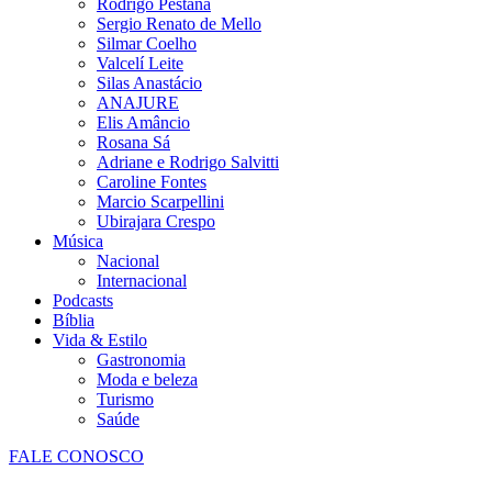
Rodrigo Pestana
Sergio Renato de Mello
Silmar Coelho
Valcelí Leite
Silas Anastácio
ANAJURE
Elis Amâncio
Rosana Sá
Adriane e Rodrigo Salvitti
Caroline Fontes
Marcio Scarpellini
Ubirajara Crespo
Música
Nacional
Internacional
Podcasts
Bíblia
Vida & Estilo
Gastronomia
Moda e beleza
Turismo
Saúde
FALE CONOSCO