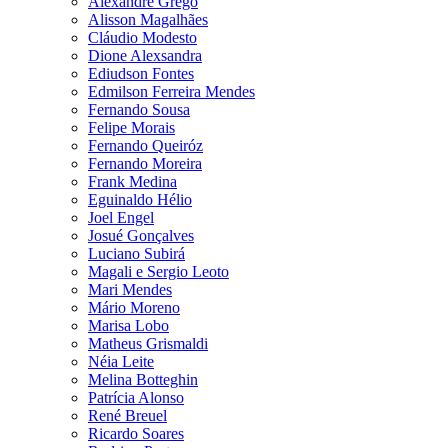
Alexandre Grego
Alisson Magalhães
Cláudio Modesto
Dione Alexsandra
Ediudson Fontes
Edmilson Ferreira Mendes
Fernando Sousa
Felipe Morais
Fernando Queiróz
Fernando Moreira
Frank Medina
Eguinaldo Hélio
Joel Engel
Josué Gonçalves
Luciano Subirá
Magali e Sergio Leoto
Mari Mendes
Mário Moreno
Marisa Lobo
Matheus Grismaldi
Néia Leite
Melina Botteghin
Patrícia Alonso
René Breuel
Ricardo Soares