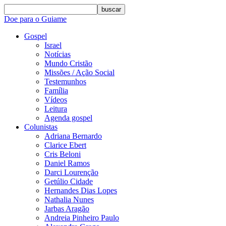
buscar
Doe para o Guiame
Gospel
Israel
Notícias
Mundo Cristão
Missões / Ação Social
Testemunhos
Família
Vídeos
Leitura
Agenda gospel
Colunistas
Adriana Bernardo
Clarice Ebert
Cris Beloni
Daniel Ramos
Darci Lourenção
Getúlio Cidade
Hernandes Dias Lopes
Nathalia Nunes
Jarbas Aragão
Andreia Pinheiro Paulo