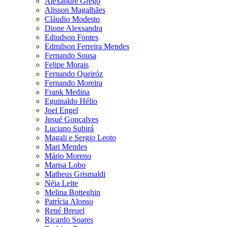
Alexandre Grego
Alisson Magalhães
Cláudio Modesto
Dione Alexsandra
Ediudson Fontes
Edmilson Ferreira Mendes
Fernando Sousa
Felipe Morais
Fernando Queiróz
Fernando Moreira
Frank Medina
Eguinaldo Hélio
Joel Engel
Josué Gonçalves
Luciano Subirá
Magali e Sergio Leoto
Mari Mendes
Mário Moreno
Marisa Lobo
Matheus Grismaldi
Néia Leite
Melina Botteghin
Patrícia Alonso
René Breuel
Ricardo Soares