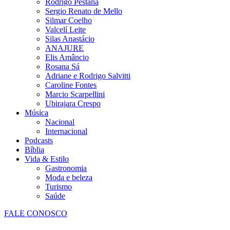
Rodrigo Pestana
Sergio Renato de Mello
Silmar Coelho
Valcelí Leite
Silas Anastácio
ANAJURE
Elis Amâncio
Rosana Sá
Adriane e Rodrigo Salvitti
Caroline Fontes
Marcio Scarpellini
Ubirajara Crespo
Música
Nacional
Internacional
Podcasts
Bíblia
Vida & Estilo
Gastronomia
Moda e beleza
Turismo
Saúde
FALE CONOSCO