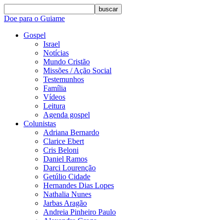
buscar
Doe para o Guiame
Gospel
Israel
Notícias
Mundo Cristão
Missões / Ação Social
Testemunhos
Família
Vídeos
Leitura
Agenda gospel
Colunistas
Adriana Bernardo
Clarice Ebert
Cris Beloni
Daniel Ramos
Darci Lourenção
Getúlio Cidade
Hernandes Dias Lopes
Nathalia Nunes
Jarbas Aragão
Andreia Pinheiro Paulo