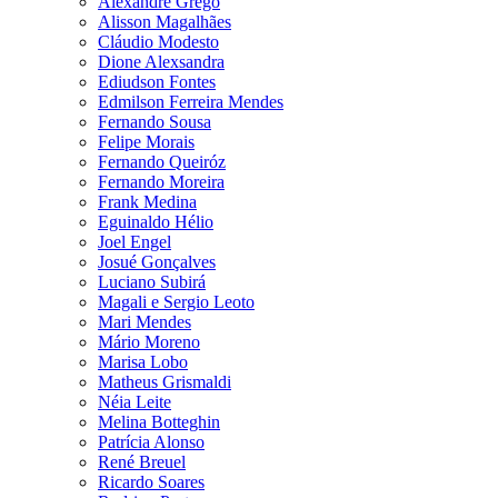
Alexandre Grego
Alisson Magalhães
Cláudio Modesto
Dione Alexsandra
Ediudson Fontes
Edmilson Ferreira Mendes
Fernando Sousa
Felipe Morais
Fernando Queiróz
Fernando Moreira
Frank Medina
Eguinaldo Hélio
Joel Engel
Josué Gonçalves
Luciano Subirá
Magali e Sergio Leoto
Mari Mendes
Mário Moreno
Marisa Lobo
Matheus Grismaldi
Néia Leite
Melina Botteghin
Patrícia Alonso
René Breuel
Ricardo Soares