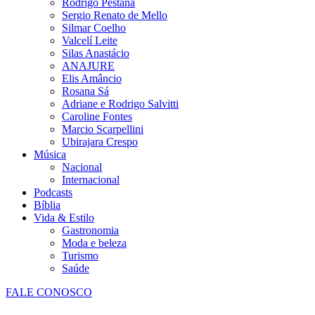
Rodrigo Pestana
Sergio Renato de Mello
Silmar Coelho
Valcelí Leite
Silas Anastácio
ANAJURE
Elis Amâncio
Rosana Sá
Adriane e Rodrigo Salvitti
Caroline Fontes
Marcio Scarpellini
Ubirajara Crespo
Música
Nacional
Internacional
Podcasts
Bíblia
Vida & Estilo
Gastronomia
Moda e beleza
Turismo
Saúde
FALE CONOSCO