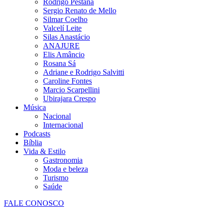
Rodrigo Pestana
Sergio Renato de Mello
Silmar Coelho
Valcelí Leite
Silas Anastácio
ANAJURE
Elis Amâncio
Rosana Sá
Adriane e Rodrigo Salvitti
Caroline Fontes
Marcio Scarpellini
Ubirajara Crespo
Música
Nacional
Internacional
Podcasts
Bíblia
Vida & Estilo
Gastronomia
Moda e beleza
Turismo
Saúde
FALE CONOSCO