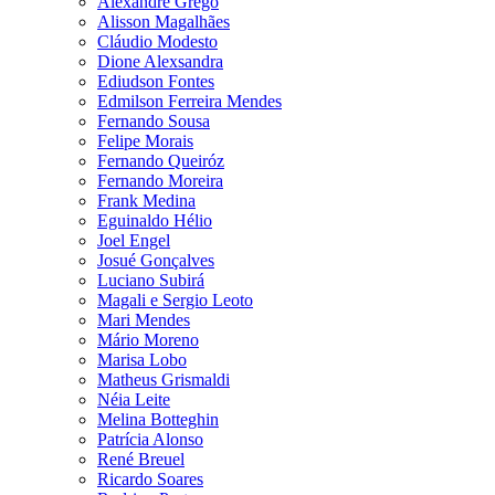
Alexandre Grego
Alisson Magalhães
Cláudio Modesto
Dione Alexsandra
Ediudson Fontes
Edmilson Ferreira Mendes
Fernando Sousa
Felipe Morais
Fernando Queiróz
Fernando Moreira
Frank Medina
Eguinaldo Hélio
Joel Engel
Josué Gonçalves
Luciano Subirá
Magali e Sergio Leoto
Mari Mendes
Mário Moreno
Marisa Lobo
Matheus Grismaldi
Néia Leite
Melina Botteghin
Patrícia Alonso
René Breuel
Ricardo Soares