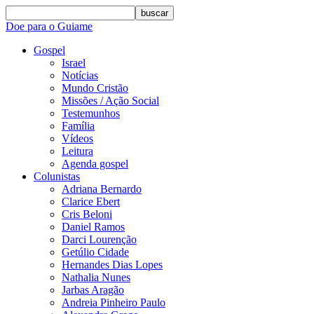
buscar
Doe para o Guiame
Gospel
Israel
Notícias
Mundo Cristão
Missões / Ação Social
Testemunhos
Família
Vídeos
Leitura
Agenda gospel
Colunistas
Adriana Bernardo
Clarice Ebert
Cris Beloni
Daniel Ramos
Darci Lourenção
Getúlio Cidade
Hernandes Dias Lopes
Nathalia Nunes
Jarbas Aragão
Andreia Pinheiro Paulo