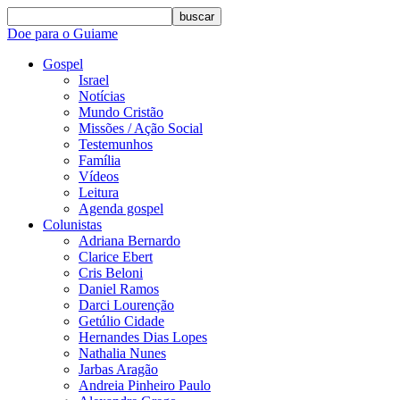
buscar
Doe para o Guiame
Gospel
Israel
Notícias
Mundo Cristão
Missões / Ação Social
Testemunhos
Família
Vídeos
Leitura
Agenda gospel
Colunistas
Adriana Bernardo
Clarice Ebert
Cris Beloni
Daniel Ramos
Darci Lourenção
Getúlio Cidade
Hernandes Dias Lopes
Nathalia Nunes
Jarbas Aragão
Andreia Pinheiro Paulo