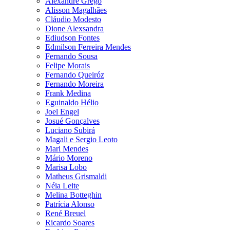
Alexandre Grego
Alisson Magalhães
Cláudio Modesto
Dione Alexsandra
Ediudson Fontes
Edmilson Ferreira Mendes
Fernando Sousa
Felipe Morais
Fernando Queiróz
Fernando Moreira
Frank Medina
Eguinaldo Hélio
Joel Engel
Josué Gonçalves
Luciano Subirá
Magali e Sergio Leoto
Mari Mendes
Mário Moreno
Marisa Lobo
Matheus Grismaldi
Néia Leite
Melina Botteghin
Patrícia Alonso
René Breuel
Ricardo Soares