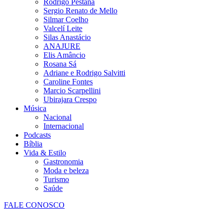
Rodrigo Pestana
Sergio Renato de Mello
Silmar Coelho
Valcelí Leite
Silas Anastácio
ANAJURE
Elis Amâncio
Rosana Sá
Adriane e Rodrigo Salvitti
Caroline Fontes
Marcio Scarpellini
Ubirajara Crespo
Música
Nacional
Internacional
Podcasts
Bíblia
Vida & Estilo
Gastronomia
Moda e beleza
Turismo
Saúde
FALE CONOSCO