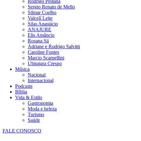
Rodrigo Pestana
Sergio Renato de Mello
Silmar Coelho
Valcelí Leite
Silas Anastácio
ANAJURE
Elis Amâncio
Rosana Sá
Adriane e Rodrigo Salvitti
Caroline Fontes
Marcio Scarpellini
Ubirajara Crespo
Música
Nacional
Internacional
Podcasts
Bíblia
Vida & Estilo
Gastronomia
Moda e beleza
Turismo
Saúde
FALE CONOSCO