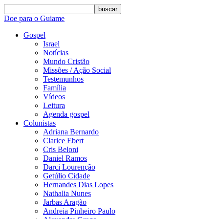
buscar
Doe para o Guiame
Gospel
Israel
Notícias
Mundo Cristão
Missões / Ação Social
Testemunhos
Família
Vídeos
Leitura
Agenda gospel
Colunistas
Adriana Bernardo
Clarice Ebert
Cris Beloni
Daniel Ramos
Darci Lourenção
Getúlio Cidade
Hernandes Dias Lopes
Nathalia Nunes
Jarbas Aragão
Andreia Pinheiro Paulo