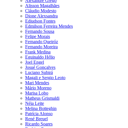
Alexandre Grego
Alisson Magalhães
Cláudio Modesto
Dione Alexsandra
Ediudson Fontes
Edmilson Ferreira Mendes
Fernando Sousa
Felipe Morais
Fernando Queiróz
Fernando Moreira
Frank Medina
Eguinaldo Hélio
Joel Engel
Josué Gonçalves
Luciano Subirá
Magali e Sergio Leoto
Mari Mendes
Mário Moreno
Marisa Lobo
Matheus Grismaldi
Néia Leite
Melina Botteghin
Patrícia Alonso
René Breuel
Ricardo Soares