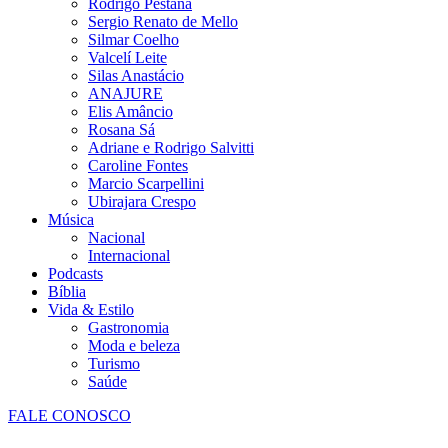
Rodrigo Pestana
Sergio Renato de Mello
Silmar Coelho
Valcelí Leite
Silas Anastácio
ANAJURE
Elis Amâncio
Rosana Sá
Adriane e Rodrigo Salvitti
Caroline Fontes
Marcio Scarpellini
Ubirajara Crespo
Música
Nacional
Internacional
Podcasts
Bíblia
Vida & Estilo
Gastronomia
Moda e beleza
Turismo
Saúde
FALE CONOSCO