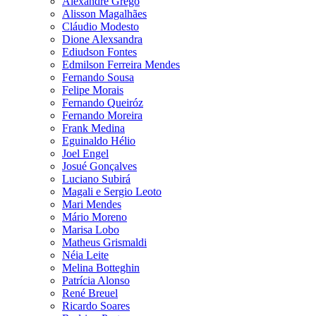
Alexandre Grego
Alisson Magalhães
Cláudio Modesto
Dione Alexsandra
Ediudson Fontes
Edmilson Ferreira Mendes
Fernando Sousa
Felipe Morais
Fernando Queiróz
Fernando Moreira
Frank Medina
Eguinaldo Hélio
Joel Engel
Josué Gonçalves
Luciano Subirá
Magali e Sergio Leoto
Mari Mendes
Mário Moreno
Marisa Lobo
Matheus Grismaldi
Néia Leite
Melina Botteghin
Patrícia Alonso
René Breuel
Ricardo Soares