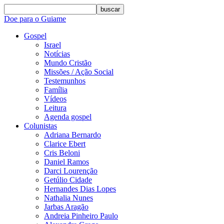
buscar
Doe para o Guiame
Gospel
Israel
Notícias
Mundo Cristão
Missões / Ação Social
Testemunhos
Família
Vídeos
Leitura
Agenda gospel
Colunistas
Adriana Bernardo
Clarice Ebert
Cris Beloni
Daniel Ramos
Darci Lourenção
Getúlio Cidade
Hernandes Dias Lopes
Nathalia Nunes
Jarbas Aragão
Andreia Pinheiro Paulo