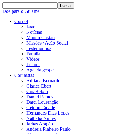
buscar
Doe para o Guiame
Gospel
Israel
Notícias
Mundo Cristão
Missões / Ação Social
Testemunhos
Família
Vídeos
Leitura
Agenda gospel
Colunistas
Adriana Bernardo
Clarice Ebert
Cris Beloni
Daniel Ramos
Darci Lourenção
Getúlio Cidade
Hernandes Dias Lopes
Nathalia Nunes
Jarbas Aragão
Andreia Pinheiro Paulo