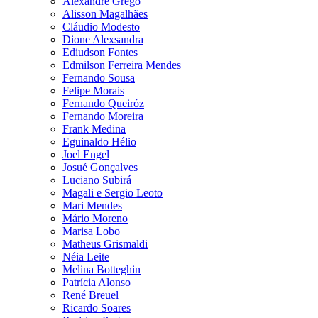
Alexandre Grego
Alisson Magalhães
Cláudio Modesto
Dione Alexsandra
Ediudson Fontes
Edmilson Ferreira Mendes
Fernando Sousa
Felipe Morais
Fernando Queiróz
Fernando Moreira
Frank Medina
Eguinaldo Hélio
Joel Engel
Josué Gonçalves
Luciano Subirá
Magali e Sergio Leoto
Mari Mendes
Mário Moreno
Marisa Lobo
Matheus Grismaldi
Néia Leite
Melina Botteghin
Patrícia Alonso
René Breuel
Ricardo Soares