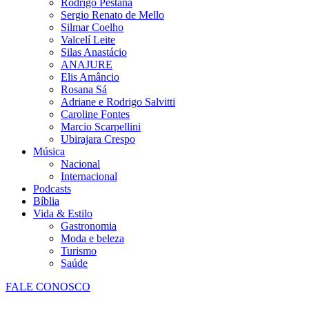
Rodrigo Pestana
Sergio Renato de Mello
Silmar Coelho
Valcelí Leite
Silas Anastácio
ANAJURE
Elis Amâncio
Rosana Sá
Adriane e Rodrigo Salvitti
Caroline Fontes
Marcio Scarpellini
Ubirajara Crespo
Música
Nacional
Internacional
Podcasts
Bíblia
Vida & Estilo
Gastronomia
Moda e beleza
Turismo
Saúde
FALE CONOSCO