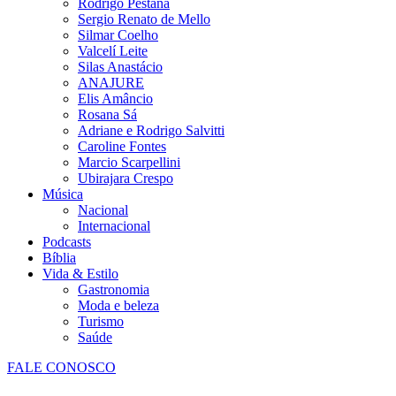
Rodrigo Pestana
Sergio Renato de Mello
Silmar Coelho
Valcelí Leite
Silas Anastácio
ANAJURE
Elis Amâncio
Rosana Sá
Adriane e Rodrigo Salvitti
Caroline Fontes
Marcio Scarpellini
Ubirajara Crespo
Música
Nacional
Internacional
Podcasts
Bíblia
Vida & Estilo
Gastronomia
Moda e beleza
Turismo
Saúde
FALE CONOSCO