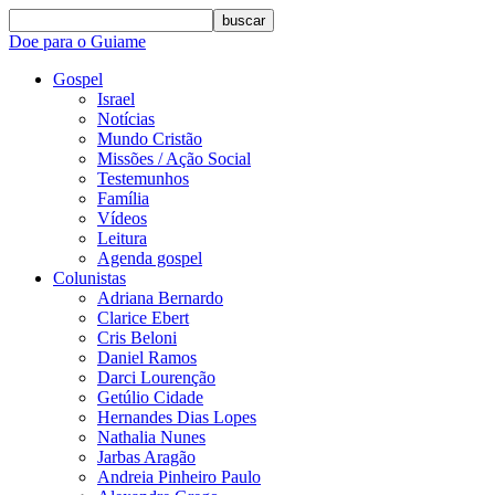
buscar
Doe para o Guiame
Gospel
Israel
Notícias
Mundo Cristão
Missões / Ação Social
Testemunhos
Família
Vídeos
Leitura
Agenda gospel
Colunistas
Adriana Bernardo
Clarice Ebert
Cris Beloni
Daniel Ramos
Darci Lourenção
Getúlio Cidade
Hernandes Dias Lopes
Nathalia Nunes
Jarbas Aragão
Andreia Pinheiro Paulo