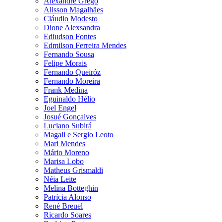
Alexandre Grego
Alisson Magalhães
Cláudio Modesto
Dione Alexsandra
Ediudson Fontes
Edmilson Ferreira Mendes
Fernando Sousa
Felipe Morais
Fernando Queiróz
Fernando Moreira
Frank Medina
Eguinaldo Hélio
Joel Engel
Josué Gonçalves
Luciano Subirá
Magali e Sergio Leoto
Mari Mendes
Mário Moreno
Marisa Lobo
Matheus Grismaldi
Néia Leite
Melina Botteghin
Patrícia Alonso
René Breuel
Ricardo Soares