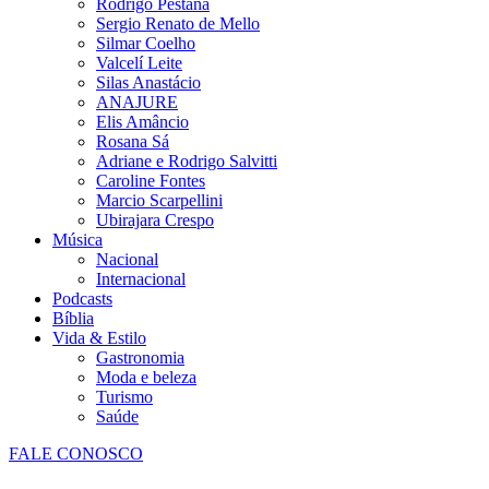
Rodrigo Pestana
Sergio Renato de Mello
Silmar Coelho
Valcelí Leite
Silas Anastácio
ANAJURE
Elis Amâncio
Rosana Sá
Adriane e Rodrigo Salvitti
Caroline Fontes
Marcio Scarpellini
Ubirajara Crespo
Música
Nacional
Internacional
Podcasts
Bíblia
Vida & Estilo
Gastronomia
Moda e beleza
Turismo
Saúde
FALE CONOSCO