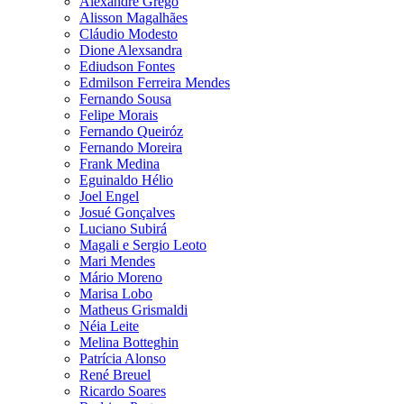
Alexandre Grego
Alisson Magalhães
Cláudio Modesto
Dione Alexsandra
Ediudson Fontes
Edmilson Ferreira Mendes
Fernando Sousa
Felipe Morais
Fernando Queiróz
Fernando Moreira
Frank Medina
Eguinaldo Hélio
Joel Engel
Josué Gonçalves
Luciano Subirá
Magali e Sergio Leoto
Mari Mendes
Mário Moreno
Marisa Lobo
Matheus Grismaldi
Néia Leite
Melina Botteghin
Patrícia Alonso
René Breuel
Ricardo Soares