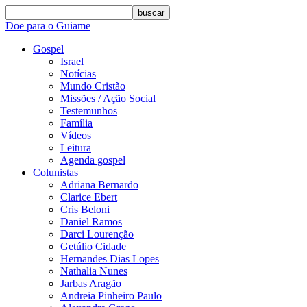
buscar
Doe para o Guiame
Gospel
Israel
Notícias
Mundo Cristão
Missões / Ação Social
Testemunhos
Família
Vídeos
Leitura
Agenda gospel
Colunistas
Adriana Bernardo
Clarice Ebert
Cris Beloni
Daniel Ramos
Darci Lourenção
Getúlio Cidade
Hernandes Dias Lopes
Nathalia Nunes
Jarbas Aragão
Andreia Pinheiro Paulo