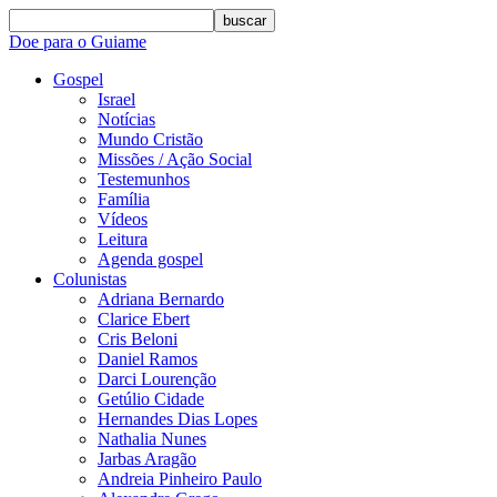
buscar
Doe para o Guiame
Gospel
Israel
Notícias
Mundo Cristão
Missões / Ação Social
Testemunhos
Família
Vídeos
Leitura
Agenda gospel
Colunistas
Adriana Bernardo
Clarice Ebert
Cris Beloni
Daniel Ramos
Darci Lourenção
Getúlio Cidade
Hernandes Dias Lopes
Nathalia Nunes
Jarbas Aragão
Andreia Pinheiro Paulo