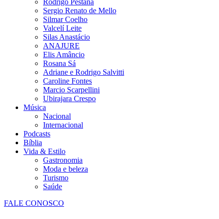
Rodrigo Pestana
Sergio Renato de Mello
Silmar Coelho
Valcelí Leite
Silas Anastácio
ANAJURE
Elis Amâncio
Rosana Sá
Adriane e Rodrigo Salvitti
Caroline Fontes
Marcio Scarpellini
Ubirajara Crespo
Música
Nacional
Internacional
Podcasts
Bíblia
Vida & Estilo
Gastronomia
Moda e beleza
Turismo
Saúde
FALE CONOSCO