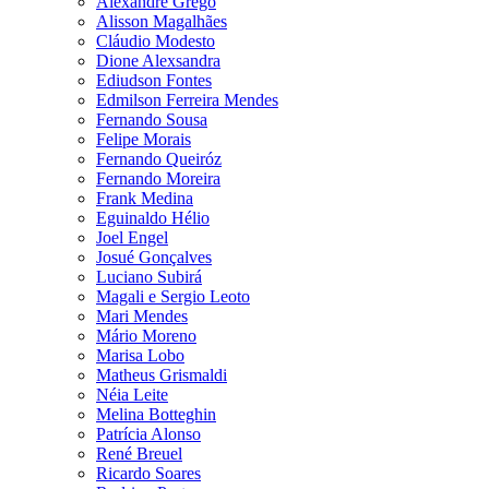
Alexandre Grego
Alisson Magalhães
Cláudio Modesto
Dione Alexsandra
Ediudson Fontes
Edmilson Ferreira Mendes
Fernando Sousa
Felipe Morais
Fernando Queiróz
Fernando Moreira
Frank Medina
Eguinaldo Hélio
Joel Engel
Josué Gonçalves
Luciano Subirá
Magali e Sergio Leoto
Mari Mendes
Mário Moreno
Marisa Lobo
Matheus Grismaldi
Néia Leite
Melina Botteghin
Patrícia Alonso
René Breuel
Ricardo Soares