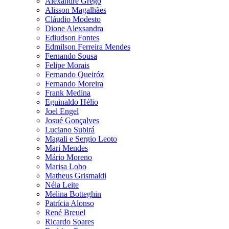
Alexandre Grego
Alisson Magalhães
Cláudio Modesto
Dione Alexsandra
Ediudson Fontes
Edmilson Ferreira Mendes
Fernando Sousa
Felipe Morais
Fernando Queiróz
Fernando Moreira
Frank Medina
Eguinaldo Hélio
Joel Engel
Josué Gonçalves
Luciano Subirá
Magali e Sergio Leoto
Mari Mendes
Mário Moreno
Marisa Lobo
Matheus Grismaldi
Néia Leite
Melina Botteghin
Patrícia Alonso
René Breuel
Ricardo Soares