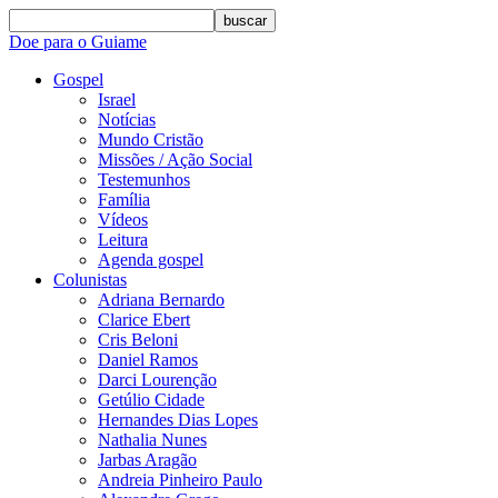
buscar
Doe para o Guiame
Gospel
Israel
Notícias
Mundo Cristão
Missões / Ação Social
Testemunhos
Família
Vídeos
Leitura
Agenda gospel
Colunistas
Adriana Bernardo
Clarice Ebert
Cris Beloni
Daniel Ramos
Darci Lourenção
Getúlio Cidade
Hernandes Dias Lopes
Nathalia Nunes
Jarbas Aragão
Andreia Pinheiro Paulo