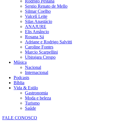
Rodrigo Pestana
Sergio Renato de Mello
Silmar Coelho
Valcelí Leite
Silas Anastácio
ANAJURE
Elis Amâncio
Rosana Sá
Adriane e Rodrigo Salvitti
Caroline Fontes
Marcio Scarpellini
Ubirajara Crespo
Música
Nacional
Internacional
Podcasts
Bíblia
Vida & Estilo
Gastronomia
Moda e beleza
Turismo
Saúde
FALE CONOSCO