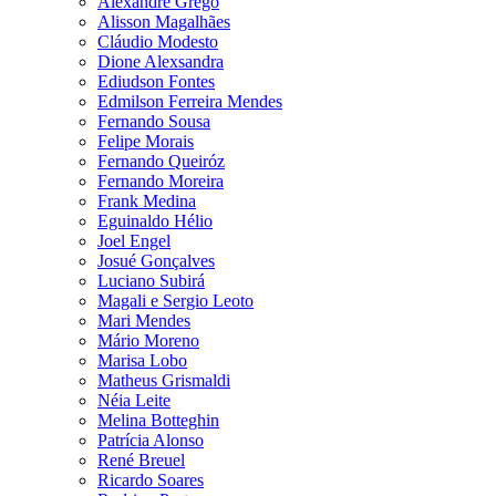
Alexandre Grego
Alisson Magalhães
Cláudio Modesto
Dione Alexsandra
Ediudson Fontes
Edmilson Ferreira Mendes
Fernando Sousa
Felipe Morais
Fernando Queiróz
Fernando Moreira
Frank Medina
Eguinaldo Hélio
Joel Engel
Josué Gonçalves
Luciano Subirá
Magali e Sergio Leoto
Mari Mendes
Mário Moreno
Marisa Lobo
Matheus Grismaldi
Néia Leite
Melina Botteghin
Patrícia Alonso
René Breuel
Ricardo Soares