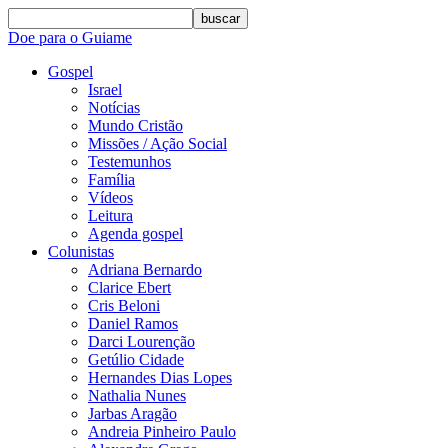
buscar
Doe para o Guiame
Gospel
Israel
Notícias
Mundo Cristão
Missões / Ação Social
Testemunhos
Família
Vídeos
Leitura
Agenda gospel
Colunistas
Adriana Bernardo
Clarice Ebert
Cris Beloni
Daniel Ramos
Darci Lourenção
Getúlio Cidade
Hernandes Dias Lopes
Nathalia Nunes
Jarbas Aragão
Andreia Pinheiro Paulo