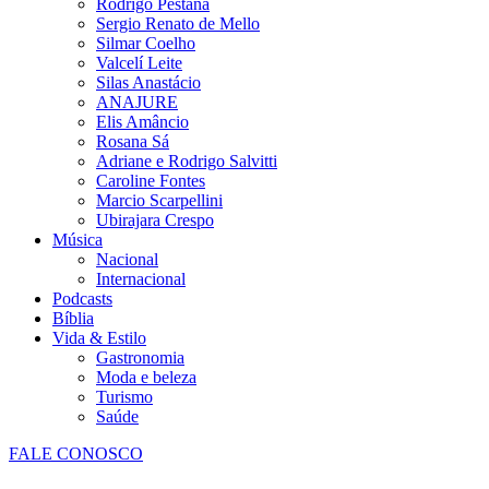
Rodrigo Pestana
Sergio Renato de Mello
Silmar Coelho
Valcelí Leite
Silas Anastácio
ANAJURE
Elis Amâncio
Rosana Sá
Adriane e Rodrigo Salvitti
Caroline Fontes
Marcio Scarpellini
Ubirajara Crespo
Música
Nacional
Internacional
Podcasts
Bíblia
Vida & Estilo
Gastronomia
Moda e beleza
Turismo
Saúde
FALE CONOSCO