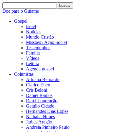
buscar
Doe para o Guiame
Gospel
Israel
Notícias
Mundo Cristão
Missões / Ação Social
Testemunhos
Família
Vídeos
Leitura
Agenda gospel
Colunistas
Adriana Bernardo
Clarice Ebert
Cris Beloni
Daniel Ramos
Darci Lourenção
Getúlio Cidade
Hernandes Dias Lopes
Nathalia Nunes
Jarbas Aragão
Andreia Pinheiro Paulo