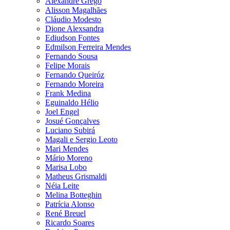
Alexandre Grego
Alisson Magalhães
Cláudio Modesto
Dione Alexsandra
Ediudson Fontes
Edmilson Ferreira Mendes
Fernando Sousa
Felipe Morais
Fernando Queiróz
Fernando Moreira
Frank Medina
Eguinaldo Hélio
Joel Engel
Josué Gonçalves
Luciano Subirá
Magali e Sergio Leoto
Mari Mendes
Mário Moreno
Marisa Lobo
Matheus Grismaldi
Néia Leite
Melina Botteghin
Patrícia Alonso
René Breuel
Ricardo Soares