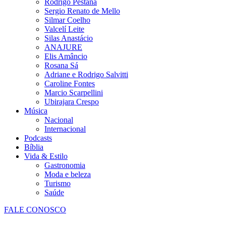
Rodrigo Pestana
Sergio Renato de Mello
Silmar Coelho
Valcelí Leite
Silas Anastácio
ANAJURE
Elis Amâncio
Rosana Sá
Adriane e Rodrigo Salvitti
Caroline Fontes
Marcio Scarpellini
Ubirajara Crespo
Música
Nacional
Internacional
Podcasts
Bíblia
Vida & Estilo
Gastronomia
Moda e beleza
Turismo
Saúde
FALE CONOSCO