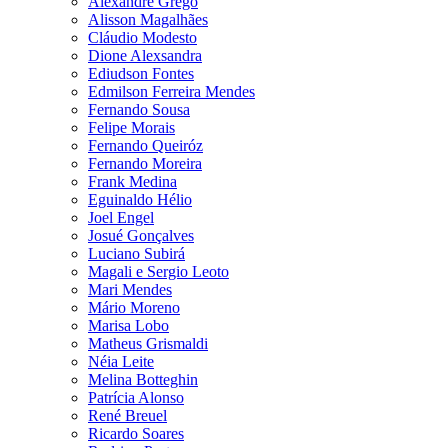
Alexandre Grego
Alisson Magalhães
Cláudio Modesto
Dione Alexsandra
Ediudson Fontes
Edmilson Ferreira Mendes
Fernando Sousa
Felipe Morais
Fernando Queiróz
Fernando Moreira
Frank Medina
Eguinaldo Hélio
Joel Engel
Josué Gonçalves
Luciano Subirá
Magali e Sergio Leoto
Mari Mendes
Mário Moreno
Marisa Lobo
Matheus Grismaldi
Néia Leite
Melina Botteghin
Patrícia Alonso
René Breuel
Ricardo Soares