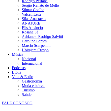
Rodrigo Pestana
Sergio Renato de Mello
Silmar Coelho
Valcelí Leite
Silas Anastácio
ANAJURE
Elis Amâncio
Rosana Sá
Adriane e Rodrigo Salvitti
Caroline Fontes
Marcio Scarpellini
Ubirajara Crespo
Música
Nacional
Internacional
Podcasts
Bíblia
Vida & Estilo
Gastronomia
Moda e beleza
Turismo
Saúde
FALE CONOSCO