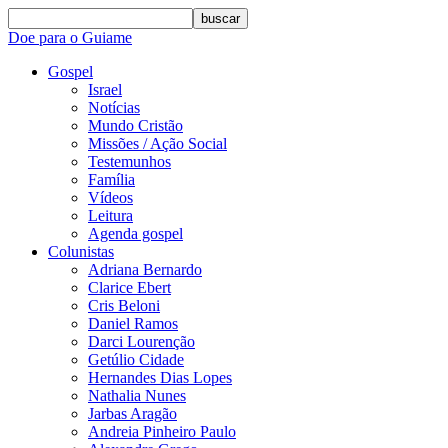
buscar
Doe para o Guiame
Gospel
Israel
Notícias
Mundo Cristão
Missões / Ação Social
Testemunhos
Família
Vídeos
Leitura
Agenda gospel
Colunistas
Adriana Bernardo
Clarice Ebert
Cris Beloni
Daniel Ramos
Darci Lourenção
Getúlio Cidade
Hernandes Dias Lopes
Nathalia Nunes
Jarbas Aragão
Andreia Pinheiro Paulo