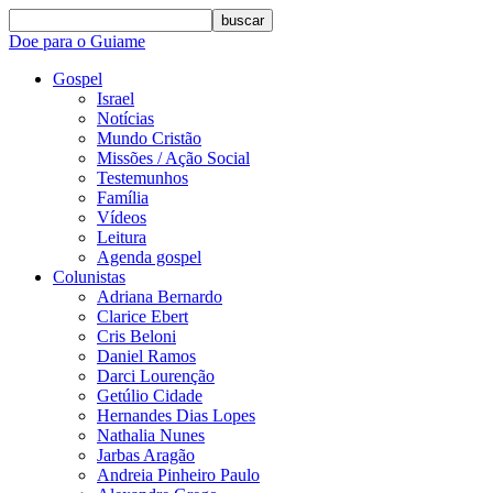
buscar
Doe para o Guiame
Gospel
Israel
Notícias
Mundo Cristão
Missões / Ação Social
Testemunhos
Família
Vídeos
Leitura
Agenda gospel
Colunistas
Adriana Bernardo
Clarice Ebert
Cris Beloni
Daniel Ramos
Darci Lourenção
Getúlio Cidade
Hernandes Dias Lopes
Nathalia Nunes
Jarbas Aragão
Andreia Pinheiro Paulo