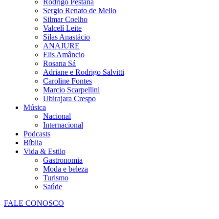
Rodrigo Pestana
Sergio Renato de Mello
Silmar Coelho
Valcelí Leite
Silas Anastácio
ANAJURE
Elis Amâncio
Rosana Sá
Adriane e Rodrigo Salvitti
Caroline Fontes
Marcio Scarpellini
Ubirajara Crespo
Música
Nacional
Internacional
Podcasts
Bíblia
Vida & Estilo
Gastronomia
Moda e beleza
Turismo
Saúde
FALE CONOSCO