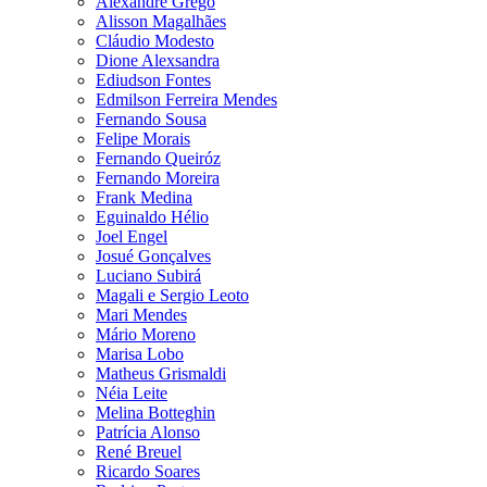
Alexandre Grego
Alisson Magalhães
Cláudio Modesto
Dione Alexsandra
Ediudson Fontes
Edmilson Ferreira Mendes
Fernando Sousa
Felipe Morais
Fernando Queiróz
Fernando Moreira
Frank Medina
Eguinaldo Hélio
Joel Engel
Josué Gonçalves
Luciano Subirá
Magali e Sergio Leoto
Mari Mendes
Mário Moreno
Marisa Lobo
Matheus Grismaldi
Néia Leite
Melina Botteghin
Patrícia Alonso
René Breuel
Ricardo Soares