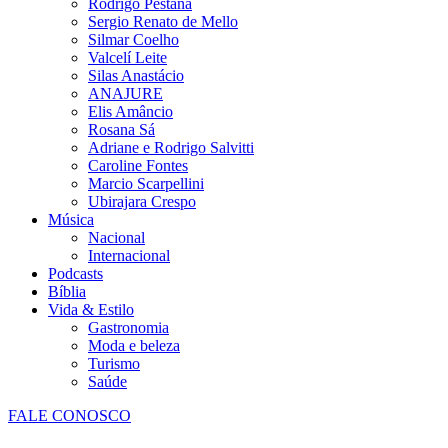
Rodrigo Pestana
Sergio Renato de Mello
Silmar Coelho
Valcelí Leite
Silas Anastácio
ANAJURE
Elis Amâncio
Rosana Sá
Adriane e Rodrigo Salvitti
Caroline Fontes
Marcio Scarpellini
Ubirajara Crespo
Música
Nacional
Internacional
Podcasts
Bíblia
Vida & Estilo
Gastronomia
Moda e beleza
Turismo
Saúde
FALE CONOSCO