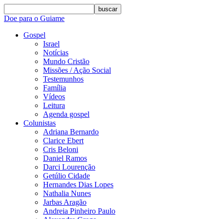
buscar
Doe para o Guiame
Gospel
Israel
Notícias
Mundo Cristão
Missões / Ação Social
Testemunhos
Família
Vídeos
Leitura
Agenda gospel
Colunistas
Adriana Bernardo
Clarice Ebert
Cris Beloni
Daniel Ramos
Darci Lourenção
Getúlio Cidade
Hernandes Dias Lopes
Nathalia Nunes
Jarbas Aragão
Andreia Pinheiro Paulo