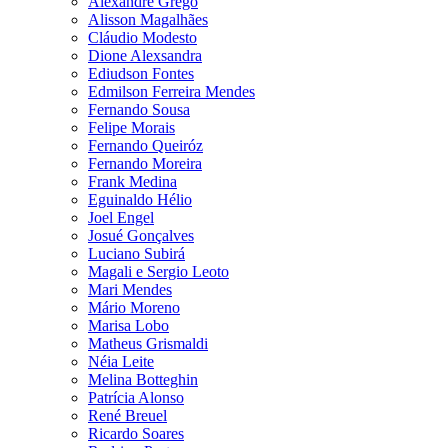
Alexandre Grego
Alisson Magalhães
Cláudio Modesto
Dione Alexsandra
Ediudson Fontes
Edmilson Ferreira Mendes
Fernando Sousa
Felipe Morais
Fernando Queiróz
Fernando Moreira
Frank Medina
Eguinaldo Hélio
Joel Engel
Josué Gonçalves
Luciano Subirá
Magali e Sergio Leoto
Mari Mendes
Mário Moreno
Marisa Lobo
Matheus Grismaldi
Néia Leite
Melina Botteghin
Patrícia Alonso
René Breuel
Ricardo Soares