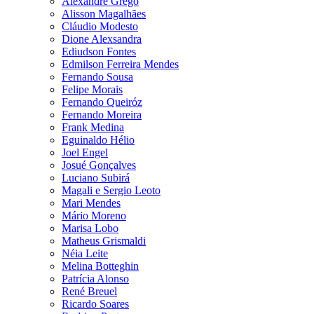
Alexandre Grego
Alisson Magalhães
Cláudio Modesto
Dione Alexsandra
Ediudson Fontes
Edmilson Ferreira Mendes
Fernando Sousa
Felipe Morais
Fernando Queiróz
Fernando Moreira
Frank Medina
Eguinaldo Hélio
Joel Engel
Josué Gonçalves
Luciano Subirá
Magali e Sergio Leoto
Mari Mendes
Mário Moreno
Marisa Lobo
Matheus Grismaldi
Néia Leite
Melina Botteghin
Patrícia Alonso
René Breuel
Ricardo Soares