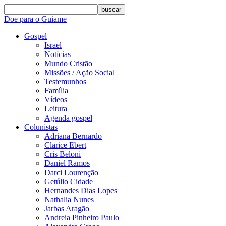
buscar
Doe para o Guiame
Gospel
Israel
Notícias
Mundo Cristão
Missões / Ação Social
Testemunhos
Família
Vídeos
Leitura
Agenda gospel
Colunistas
Adriana Bernardo
Clarice Ebert
Cris Beloni
Daniel Ramos
Darci Lourenção
Getúlio Cidade
Hernandes Dias Lopes
Nathalia Nunes
Jarbas Aragão
Andreia Pinheiro Paulo