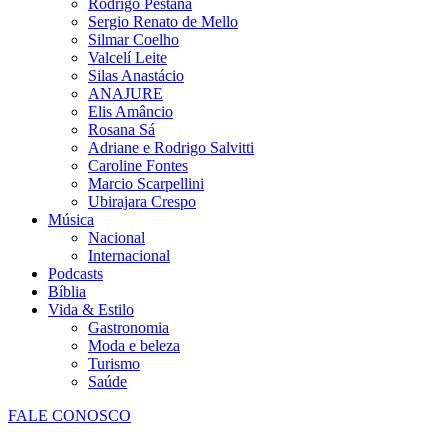
Rodrigo Pestana
Sergio Renato de Mello
Silmar Coelho
Valcelí Leite
Silas Anastácio
ANAJURE
Elis Amâncio
Rosana Sá
Adriane e Rodrigo Salvitti
Caroline Fontes
Marcio Scarpellini
Ubirajara Crespo
Música
Nacional
Internacional
Podcasts
Bíblia
Vida & Estilo
Gastronomia
Moda e beleza
Turismo
Saúde
FALE CONOSCO