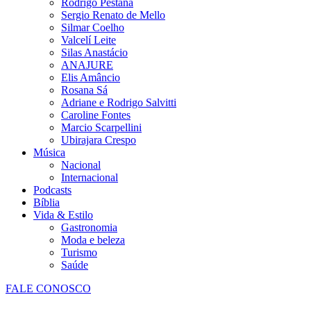
Rodrigo Pestana
Sergio Renato de Mello
Silmar Coelho
Valcelí Leite
Silas Anastácio
ANAJURE
Elis Amâncio
Rosana Sá
Adriane e Rodrigo Salvitti
Caroline Fontes
Marcio Scarpellini
Ubirajara Crespo
Música
Nacional
Internacional
Podcasts
Bíblia
Vida & Estilo
Gastronomia
Moda e beleza
Turismo
Saúde
FALE CONOSCO