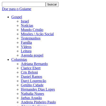
buscar
Doe para o Guiame
Gospel
Israel
Notícias
Mundo Cristão
Missões / Ação Social
Testemunhos
Família
Vídeos
Leitura
Agenda gospel
Colunistas
Adriana Bernardo
Clarice Ebert
Cris Beloni
Daniel Ramos
Darci Lourenção
Getúlio Cidade
Hernandes Dias Lopes
Nathalia Nunes
Jarbas Aragão
Andreia Pinheiro Paulo