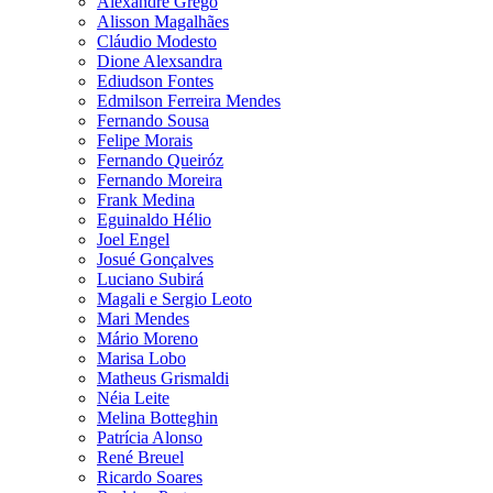
Alexandre Grego
Alisson Magalhães
Cláudio Modesto
Dione Alexsandra
Ediudson Fontes
Edmilson Ferreira Mendes
Fernando Sousa
Felipe Morais
Fernando Queiróz
Fernando Moreira
Frank Medina
Eguinaldo Hélio
Joel Engel
Josué Gonçalves
Luciano Subirá
Magali e Sergio Leoto
Mari Mendes
Mário Moreno
Marisa Lobo
Matheus Grismaldi
Néia Leite
Melina Botteghin
Patrícia Alonso
René Breuel
Ricardo Soares