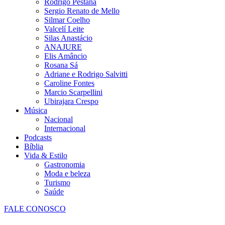
Rodrigo Pestana
Sergio Renato de Mello
Silmar Coelho
Valcelí Leite
Silas Anastácio
ANAJURE
Elis Amâncio
Rosana Sá
Adriane e Rodrigo Salvitti
Caroline Fontes
Marcio Scarpellini
Ubirajara Crespo
Música
Nacional
Internacional
Podcasts
Bíblia
Vida & Estilo
Gastronomia
Moda e beleza
Turismo
Saúde
FALE CONOSCO