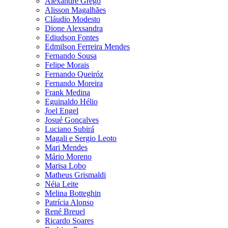
Alexandre Grego
Alisson Magalhães
Cláudio Modesto
Dione Alexsandra
Ediudson Fontes
Edmilson Ferreira Mendes
Fernando Sousa
Felipe Morais
Fernando Queiróz
Fernando Moreira
Frank Medina
Eguinaldo Hélio
Joel Engel
Josué Gonçalves
Luciano Subirá
Magali e Sergio Leoto
Mari Mendes
Mário Moreno
Marisa Lobo
Matheus Grismaldi
Néia Leite
Melina Botteghin
Patrícia Alonso
René Breuel
Ricardo Soares