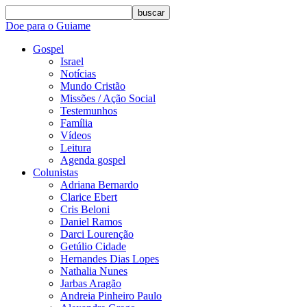
buscar
Doe para o Guiame
Gospel
Israel
Notícias
Mundo Cristão
Missões / Ação Social
Testemunhos
Família
Vídeos
Leitura
Agenda gospel
Colunistas
Adriana Bernardo
Clarice Ebert
Cris Beloni
Daniel Ramos
Darci Lourenção
Getúlio Cidade
Hernandes Dias Lopes
Nathalia Nunes
Jarbas Aragão
Andreia Pinheiro Paulo