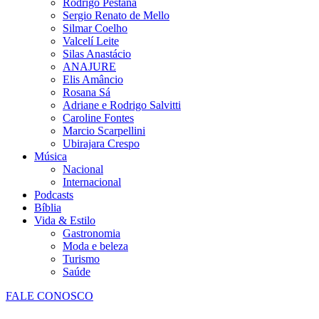
Rodrigo Pestana
Sergio Renato de Mello
Silmar Coelho
Valcelí Leite
Silas Anastácio
ANAJURE
Elis Amâncio
Rosana Sá
Adriane e Rodrigo Salvitti
Caroline Fontes
Marcio Scarpellini
Ubirajara Crespo
Música
Nacional
Internacional
Podcasts
Bíblia
Vida & Estilo
Gastronomia
Moda e beleza
Turismo
Saúde
FALE CONOSCO