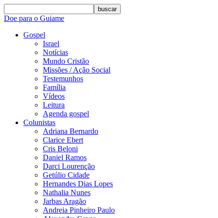
buscar
Doe para o Guiame
Gospel
Israel
Notícias
Mundo Cristão
Missões / Ação Social
Testemunhos
Família
Vídeos
Leitura
Agenda gospel
Colunistas
Adriana Bernardo
Clarice Ebert
Cris Beloni
Daniel Ramos
Darci Lourenção
Getúlio Cidade
Hernandes Dias Lopes
Nathalia Nunes
Jarbas Aragão
Andreia Pinheiro Paulo