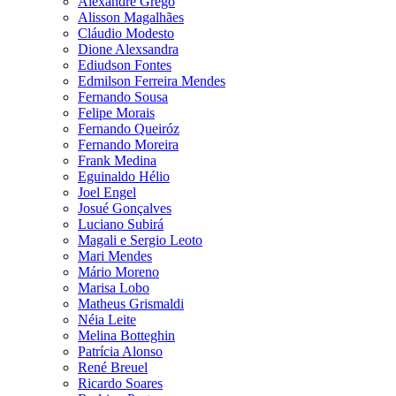
Alexandre Grego
Alisson Magalhães
Cláudio Modesto
Dione Alexsandra
Ediudson Fontes
Edmilson Ferreira Mendes
Fernando Sousa
Felipe Morais
Fernando Queiróz
Fernando Moreira
Frank Medina
Eguinaldo Hélio
Joel Engel
Josué Gonçalves
Luciano Subirá
Magali e Sergio Leoto
Mari Mendes
Mário Moreno
Marisa Lobo
Matheus Grismaldi
Néia Leite
Melina Botteghin
Patrícia Alonso
René Breuel
Ricardo Soares