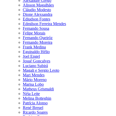
Alexandre Grego
Alisson Magalhães
Cláudio Modesto
Dione Alexsandra
Ediudson Fontes
Edmilson Ferreira Mendes
Fernando Sousa
Felipe Morais
Fernando Queiróz
Fernando Moreira
Frank Medina
Eguinaldo Hélio
Joel Engel
Josué Gonçalves
Luciano Subirá
Magali e Sergio Leoto
Mari Mendes
Mário Moreno
Marisa Lobo
Matheus Grismaldi
Néia Leite
Melina Botteghin
Patrícia Alonso
René Breuel
Ricardo Soares