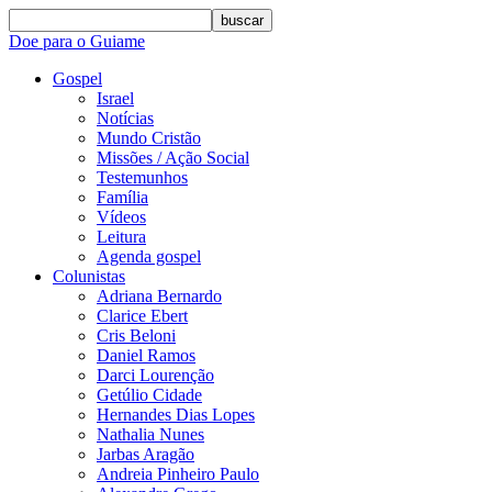
buscar
Doe para o Guiame
Gospel
Israel
Notícias
Mundo Cristão
Missões / Ação Social
Testemunhos
Família
Vídeos
Leitura
Agenda gospel
Colunistas
Adriana Bernardo
Clarice Ebert
Cris Beloni
Daniel Ramos
Darci Lourenção
Getúlio Cidade
Hernandes Dias Lopes
Nathalia Nunes
Jarbas Aragão
Andreia Pinheiro Paulo