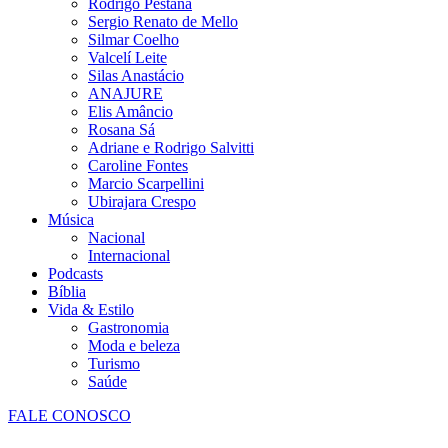
Rodrigo Pestana
Sergio Renato de Mello
Silmar Coelho
Valcelí Leite
Silas Anastácio
ANAJURE
Elis Amâncio
Rosana Sá
Adriane e Rodrigo Salvitti
Caroline Fontes
Marcio Scarpellini
Ubirajara Crespo
Música
Nacional
Internacional
Podcasts
Bíblia
Vida & Estilo
Gastronomia
Moda e beleza
Turismo
Saúde
FALE CONOSCO