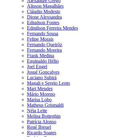
Alexandre Grego
Alisson Magalhães
Cláudio Modesto
Dione Alexsandra
Ediudson Fontes
Edmilson Ferreira Mendes
Fernando Sousa
Felipe Morais
Fernando Queiróz
Fernando Moreira
Frank Medina
Eguinaldo Hélio
Joel Engel
Josué Gonçalves
Luciano Subirá
Magali e Sergio Leoto
Mari Mendes
Mário Moreno
Marisa Lobo
Matheus Grismaldi
Néia Leite
Melina Botteghin
Patrícia Alonso
René Breuel
Ricardo Soares