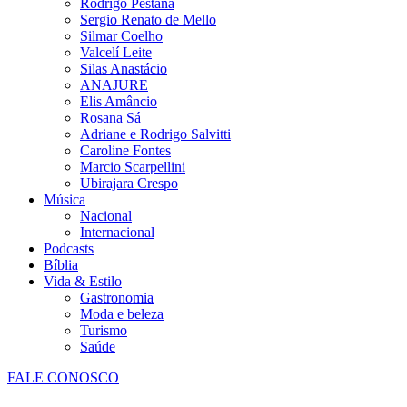
Rodrigo Pestana
Sergio Renato de Mello
Silmar Coelho
Valcelí Leite
Silas Anastácio
ANAJURE
Elis Amâncio
Rosana Sá
Adriane e Rodrigo Salvitti
Caroline Fontes
Marcio Scarpellini
Ubirajara Crespo
Música
Nacional
Internacional
Podcasts
Bíblia
Vida & Estilo
Gastronomia
Moda e beleza
Turismo
Saúde
FALE CONOSCO