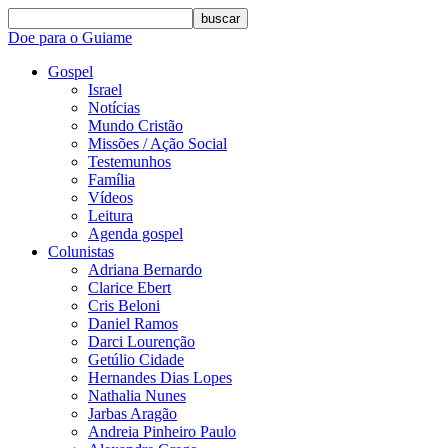
buscar
Doe para o Guiame
Gospel
Israel
Notícias
Mundo Cristão
Missões / Ação Social
Testemunhos
Família
Vídeos
Leitura
Agenda gospel
Colunistas
Adriana Bernardo
Clarice Ebert
Cris Beloni
Daniel Ramos
Darci Lourenção
Getúlio Cidade
Hernandes Dias Lopes
Nathalia Nunes
Jarbas Aragão
Andreia Pinheiro Paulo