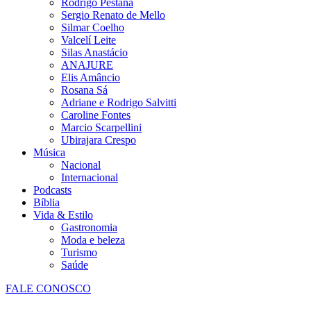
Rodrigo Pestana
Sergio Renato de Mello
Silmar Coelho
Valcelí Leite
Silas Anastácio
ANAJURE
Elis Amâncio
Rosana Sá
Adriane e Rodrigo Salvitti
Caroline Fontes
Marcio Scarpellini
Ubirajara Crespo
Música
Nacional
Internacional
Podcasts
Bíblia
Vida & Estilo
Gastronomia
Moda e beleza
Turismo
Saúde
FALE CONOSCO