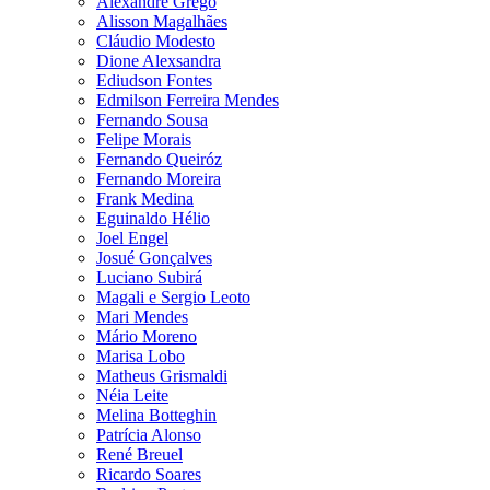
Alexandre Grego
Alisson Magalhães
Cláudio Modesto
Dione Alexsandra
Ediudson Fontes
Edmilson Ferreira Mendes
Fernando Sousa
Felipe Morais
Fernando Queiróz
Fernando Moreira
Frank Medina
Eguinaldo Hélio
Joel Engel
Josué Gonçalves
Luciano Subirá
Magali e Sergio Leoto
Mari Mendes
Mário Moreno
Marisa Lobo
Matheus Grismaldi
Néia Leite
Melina Botteghin
Patrícia Alonso
René Breuel
Ricardo Soares