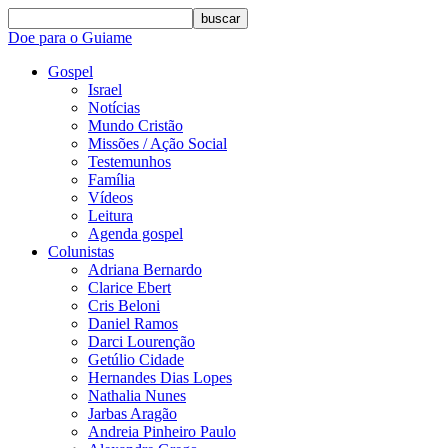
buscar
Doe para o Guiame
Gospel
Israel
Notícias
Mundo Cristão
Missões / Ação Social
Testemunhos
Família
Vídeos
Leitura
Agenda gospel
Colunistas
Adriana Bernardo
Clarice Ebert
Cris Beloni
Daniel Ramos
Darci Lourenção
Getúlio Cidade
Hernandes Dias Lopes
Nathalia Nunes
Jarbas Aragão
Andreia Pinheiro Paulo