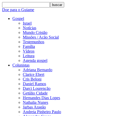
buscar
Doe para o Guiame
Gospel
Israel
Notícias
Mundo Cristão
Missões / Ação Social
Testemunhos
Família
Vídeos
Leitura
Agenda gospel
Colunistas
Adriana Bernardo
Clarice Ebert
Cris Beloni
Daniel Ramos
Darci Lourenção
Getúlio Cidade
Hernandes Dias Lopes
Nathalia Nunes
Jarbas Aragão
Andreia Pinheiro Paulo