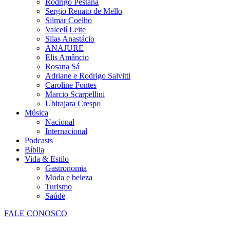
Rodrigo Pestana
Sergio Renato de Mello
Silmar Coelho
Valcelí Leite
Silas Anastácio
ANAJURE
Elis Amâncio
Rosana Sá
Adriane e Rodrigo Salvitti
Caroline Fontes
Marcio Scarpellini
Ubirajara Crespo
Música
Nacional
Internacional
Podcasts
Bíblia
Vida & Estilo
Gastronomia
Moda e beleza
Turismo
Saúde
FALE CONOSCO