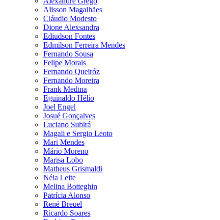
Alexandre Grego
Alisson Magalhães
Cláudio Modesto
Dione Alexsandra
Ediudson Fontes
Edmilson Ferreira Mendes
Fernando Sousa
Felipe Morais
Fernando Queiróz
Fernando Moreira
Frank Medina
Eguinaldo Hélio
Joel Engel
Josué Gonçalves
Luciano Subirá
Magali e Sergio Leoto
Mari Mendes
Mário Moreno
Marisa Lobo
Matheus Grismaldi
Néia Leite
Melina Botteghin
Patrícia Alonso
René Breuel
Ricardo Soares