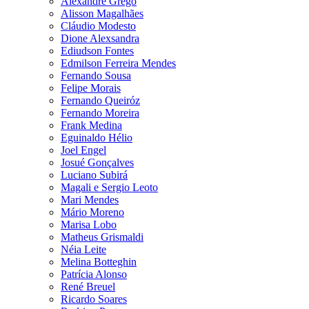
Alexandre Grego
Alisson Magalhães
Cláudio Modesto
Dione Alexsandra
Ediudson Fontes
Edmilson Ferreira Mendes
Fernando Sousa
Felipe Morais
Fernando Queiróz
Fernando Moreira
Frank Medina
Eguinaldo Hélio
Joel Engel
Josué Gonçalves
Luciano Subirá
Magali e Sergio Leoto
Mari Mendes
Mário Moreno
Marisa Lobo
Matheus Grismaldi
Néia Leite
Melina Botteghin
Patrícia Alonso
René Breuel
Ricardo Soares