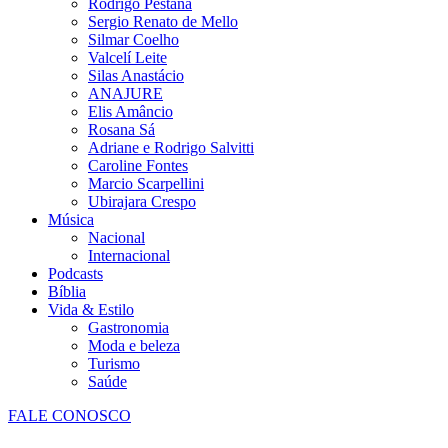
Rodrigo Pestana
Sergio Renato de Mello
Silmar Coelho
Valcelí Leite
Silas Anastácio
ANAJURE
Elis Amâncio
Rosana Sá
Adriane e Rodrigo Salvitti
Caroline Fontes
Marcio Scarpellini
Ubirajara Crespo
Música
Nacional
Internacional
Podcasts
Bíblia
Vida & Estilo
Gastronomia
Moda e beleza
Turismo
Saúde
FALE CONOSCO