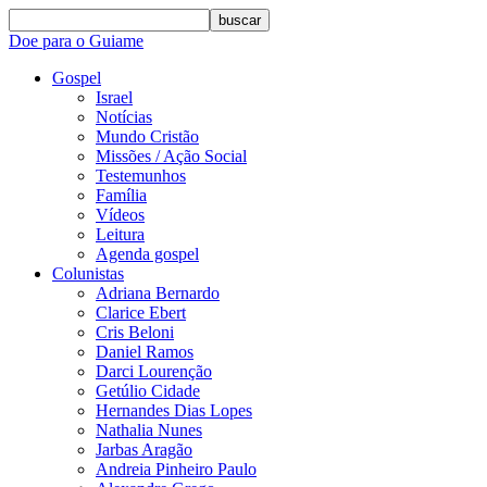
buscar
Doe para o Guiame
Gospel
Israel
Notícias
Mundo Cristão
Missões / Ação Social
Testemunhos
Família
Vídeos
Leitura
Agenda gospel
Colunistas
Adriana Bernardo
Clarice Ebert
Cris Beloni
Daniel Ramos
Darci Lourenção
Getúlio Cidade
Hernandes Dias Lopes
Nathalia Nunes
Jarbas Aragão
Andreia Pinheiro Paulo