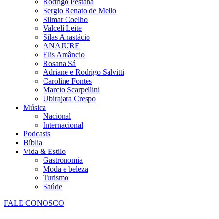
Rodrigo Pestana
Sergio Renato de Mello
Silmar Coelho
Valcelí Leite
Silas Anastácio
ANAJURE
Elis Amâncio
Rosana Sá
Adriane e Rodrigo Salvitti
Caroline Fontes
Marcio Scarpellini
Ubirajara Crespo
Música
Nacional
Internacional
Podcasts
Bíblia
Vida & Estilo
Gastronomia
Moda e beleza
Turismo
Saúde
FALE CONOSCO