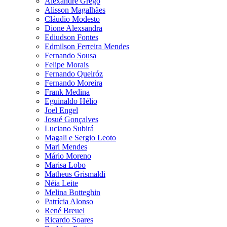
Alexandre Grego
Alisson Magalhães
Cláudio Modesto
Dione Alexsandra
Ediudson Fontes
Edmilson Ferreira Mendes
Fernando Sousa
Felipe Morais
Fernando Queiróz
Fernando Moreira
Frank Medina
Eguinaldo Hélio
Joel Engel
Josué Gonçalves
Luciano Subirá
Magali e Sergio Leoto
Mari Mendes
Mário Moreno
Marisa Lobo
Matheus Grismaldi
Néia Leite
Melina Botteghin
Patrícia Alonso
René Breuel
Ricardo Soares