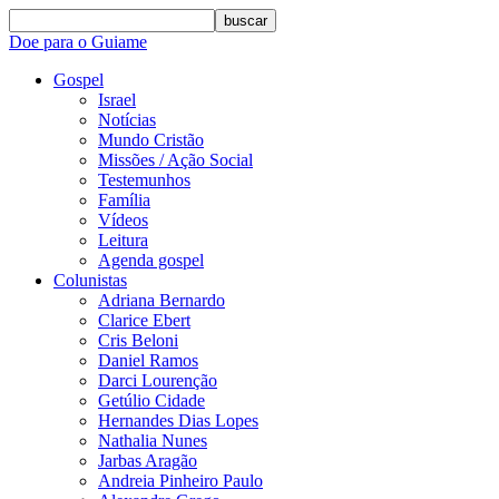
buscar
Doe para o Guiame
Gospel
Israel
Notícias
Mundo Cristão
Missões / Ação Social
Testemunhos
Família
Vídeos
Leitura
Agenda gospel
Colunistas
Adriana Bernardo
Clarice Ebert
Cris Beloni
Daniel Ramos
Darci Lourenção
Getúlio Cidade
Hernandes Dias Lopes
Nathalia Nunes
Jarbas Aragão
Andreia Pinheiro Paulo