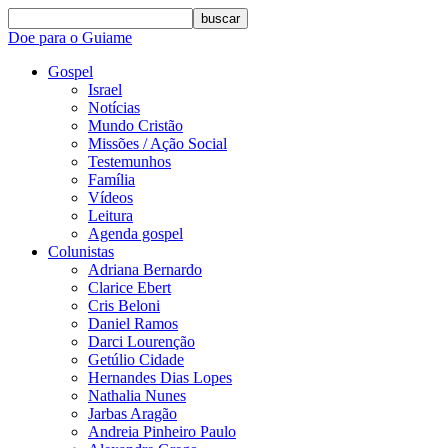
buscar
Doe para o Guiame
Gospel
Israel
Notícias
Mundo Cristão
Missões / Ação Social
Testemunhos
Família
Vídeos
Leitura
Agenda gospel
Colunistas
Adriana Bernardo
Clarice Ebert
Cris Beloni
Daniel Ramos
Darci Lourenção
Getúlio Cidade
Hernandes Dias Lopes
Nathalia Nunes
Jarbas Aragão
Andreia Pinheiro Paulo