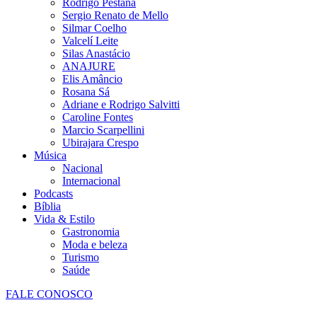
Rodrigo Pestana
Sergio Renato de Mello
Silmar Coelho
Valcelí Leite
Silas Anastácio
ANAJURE
Elis Amâncio
Rosana Sá
Adriane e Rodrigo Salvitti
Caroline Fontes
Marcio Scarpellini
Ubirajara Crespo
Música
Nacional
Internacional
Podcasts
Bíblia
Vida & Estilo
Gastronomia
Moda e beleza
Turismo
Saúde
FALE CONOSCO