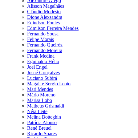
Alexandre Grego
Alisson Magalhães
Cláudio Modesto
Dione Alexsandra
Ediudson Fontes
Edmilson Ferreira Mendes
Fernando Sousa
Felipe Morais
Fernando Queiróz
Fernando Moreira
Frank Medina
Eguinaldo Hélio
Joel Engel
Josué Gonçalves
Luciano Subirá
Magali e Sergio Leoto
Mari Mendes
Mário Moreno
Marisa Lobo
Matheus Grismaldi
Néia Leite
Melina Botteghin
Patrícia Alonso
René Breuel
Ricardo Soares