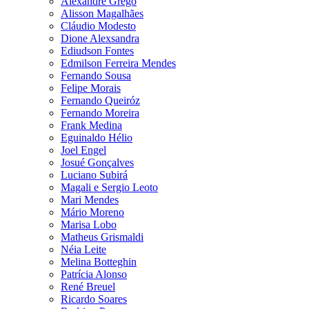
Alexandre Grego
Alisson Magalhães
Cláudio Modesto
Dione Alexsandra
Ediudson Fontes
Edmilson Ferreira Mendes
Fernando Sousa
Felipe Morais
Fernando Queiróz
Fernando Moreira
Frank Medina
Eguinaldo Hélio
Joel Engel
Josué Gonçalves
Luciano Subirá
Magali e Sergio Leoto
Mari Mendes
Mário Moreno
Marisa Lobo
Matheus Grismaldi
Néia Leite
Melina Botteghin
Patrícia Alonso
René Breuel
Ricardo Soares