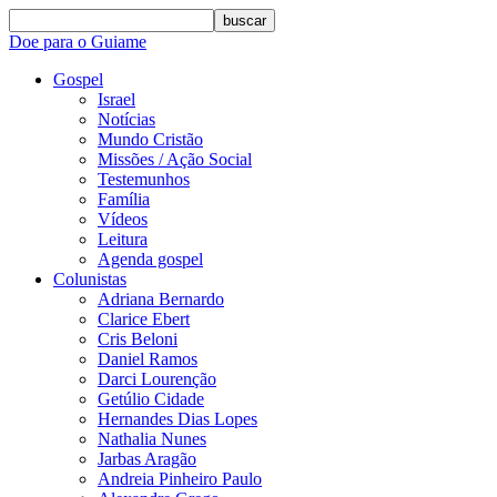
buscar
Doe para o Guiame
Gospel
Israel
Notícias
Mundo Cristão
Missões / Ação Social
Testemunhos
Família
Vídeos
Leitura
Agenda gospel
Colunistas
Adriana Bernardo
Clarice Ebert
Cris Beloni
Daniel Ramos
Darci Lourenção
Getúlio Cidade
Hernandes Dias Lopes
Nathalia Nunes
Jarbas Aragão
Andreia Pinheiro Paulo