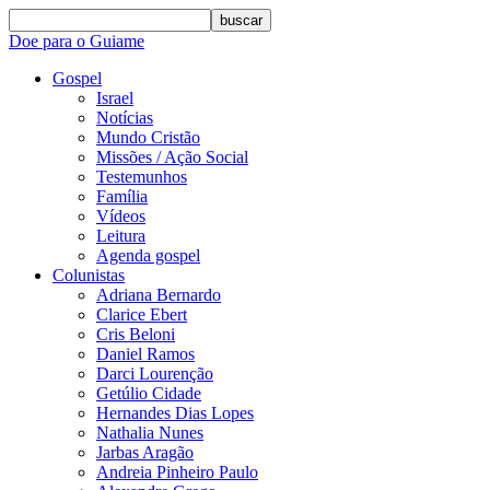
buscar
Doe para o Guiame
Gospel
Israel
Notícias
Mundo Cristão
Missões / Ação Social
Testemunhos
Família
Vídeos
Leitura
Agenda gospel
Colunistas
Adriana Bernardo
Clarice Ebert
Cris Beloni
Daniel Ramos
Darci Lourenção
Getúlio Cidade
Hernandes Dias Lopes
Nathalia Nunes
Jarbas Aragão
Andreia Pinheiro Paulo