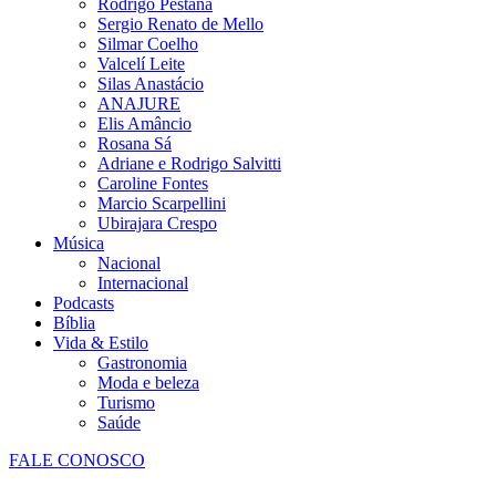
Rodrigo Pestana
Sergio Renato de Mello
Silmar Coelho
Valcelí Leite
Silas Anastácio
ANAJURE
Elis Amâncio
Rosana Sá
Adriane e Rodrigo Salvitti
Caroline Fontes
Marcio Scarpellini
Ubirajara Crespo
Música
Nacional
Internacional
Podcasts
Bíblia
Vida & Estilo
Gastronomia
Moda e beleza
Turismo
Saúde
FALE CONOSCO