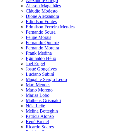
Alexandre Grego
Alisson Magalhães
Cláudio Modesto
Dione Alexsandra
Ediudson Fontes
Edmilson Ferreira Mendes
Fernando Sousa
Felipe Morais
Fernando Queiróz
Fernando Moreira
Frank Medina
Eguinaldo Hélio
Joel Engel
Josué Gonçalves
Luciano Subirá
Magali e Sergio Leoto
Mari Mendes
Mário Moreno
Marisa Lobo
Matheus Grismaldi
Néia Leite
Melina Botteghin
Patrícia Alonso
René Breuel
Ricardo Soares