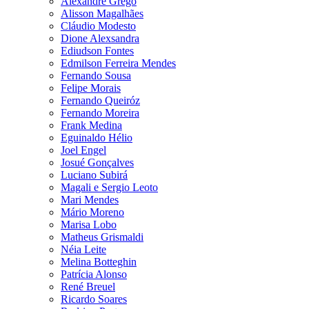
Alexandre Grego
Alisson Magalhães
Cláudio Modesto
Dione Alexsandra
Ediudson Fontes
Edmilson Ferreira Mendes
Fernando Sousa
Felipe Morais
Fernando Queiróz
Fernando Moreira
Frank Medina
Eguinaldo Hélio
Joel Engel
Josué Gonçalves
Luciano Subirá
Magali e Sergio Leoto
Mari Mendes
Mário Moreno
Marisa Lobo
Matheus Grismaldi
Néia Leite
Melina Botteghin
Patrícia Alonso
René Breuel
Ricardo Soares