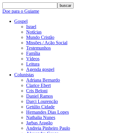
buscar
Doe para o Guiame
Gospel
Israel
Notícias
Mundo Cristão
Missões / Ação Social
Testemunhos
Família
Vídeos
Leitura
Agenda gospel
Colunistas
Adriana Bernardo
Clarice Ebert
Cris Beloni
Daniel Ramos
Darci Lourenção
Getúlio Cidade
Hernandes Dias Lopes
Nathalia Nunes
Jarbas Aragão
Andreia Pinheiro Paulo