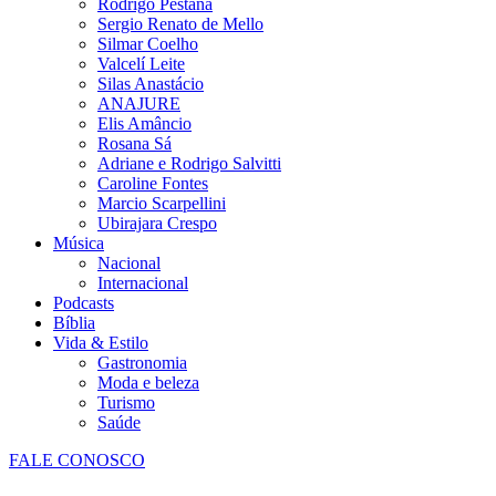
Rodrigo Pestana
Sergio Renato de Mello
Silmar Coelho
Valcelí Leite
Silas Anastácio
ANAJURE
Elis Amâncio
Rosana Sá
Adriane e Rodrigo Salvitti
Caroline Fontes
Marcio Scarpellini
Ubirajara Crespo
Música
Nacional
Internacional
Podcasts
Bíblia
Vida & Estilo
Gastronomia
Moda e beleza
Turismo
Saúde
FALE CONOSCO