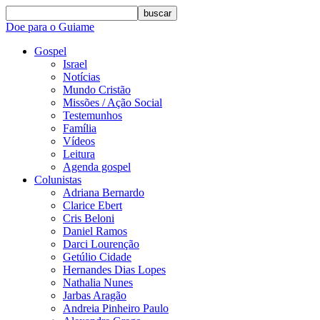
buscar
Doe para o Guiame
Gospel
Israel
Notícias
Mundo Cristão
Missões / Ação Social
Testemunhos
Família
Vídeos
Leitura
Agenda gospel
Colunistas
Adriana Bernardo
Clarice Ebert
Cris Beloni
Daniel Ramos
Darci Lourenção
Getúlio Cidade
Hernandes Dias Lopes
Nathalia Nunes
Jarbas Aragão
Andreia Pinheiro Paulo