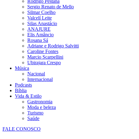
Rodrigo Pestana
Sergio Renato de Mello
Silmar Coelho
Valcelí Leite
Silas Anastácio
ANAJURE
Elis Amâncio
Rosana Sá
Adriane e Rodrigo Salvitti
Caroline Fontes
Marcio Scarpellini
Ubirajara Crespo
Música
Nacional
Internacional
Podcasts
Bíblia
Vida & Estilo
Gastronomia
Moda e beleza
Turismo
Saúde
FALE CONOSCO