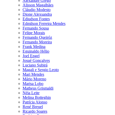
Alexandre Grego
Alisson Magalhães
Cláudio Modesto
Dione Alexsandra
Ediudson Fontes
Edmilson Ferreira Mendes
Fernando Sousa
Felipe Morais
Fernando Queiróz
Fernando Moreira
Frank Medina
Eguinaldo Hélio
Joel Engel
Josué Gonçalves
Luciano Subirá
Magali e Sergio Leoto
Mari Mendes
Mário Moreno
Marisa Lobo
Matheus Grismaldi
Néia Leite
Melina Botteghin
Patrícia Alonso
René Breuel
Ricardo Soares