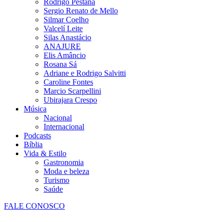
Rodrigo Pestana
Sergio Renato de Mello
Silmar Coelho
Valcelí Leite
Silas Anastácio
ANAJURE
Elis Amâncio
Rosana Sá
Adriane e Rodrigo Salvitti
Caroline Fontes
Marcio Scarpellini
Ubirajara Crespo
Música
Nacional
Internacional
Podcasts
Bíblia
Vida & Estilo
Gastronomia
Moda e beleza
Turismo
Saúde
FALE CONOSCO