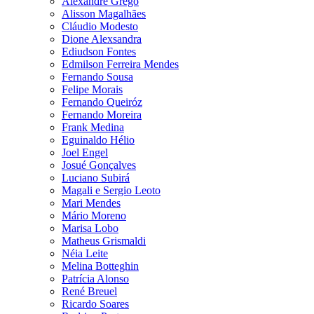
Alexandre Grego
Alisson Magalhães
Cláudio Modesto
Dione Alexsandra
Ediudson Fontes
Edmilson Ferreira Mendes
Fernando Sousa
Felipe Morais
Fernando Queiróz
Fernando Moreira
Frank Medina
Eguinaldo Hélio
Joel Engel
Josué Gonçalves
Luciano Subirá
Magali e Sergio Leoto
Mari Mendes
Mário Moreno
Marisa Lobo
Matheus Grismaldi
Néia Leite
Melina Botteghin
Patrícia Alonso
René Breuel
Ricardo Soares