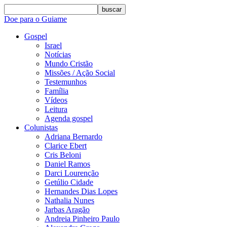
buscar
Doe para o Guiame
Gospel
Israel
Notícias
Mundo Cristão
Missões / Ação Social
Testemunhos
Família
Vídeos
Leitura
Agenda gospel
Colunistas
Adriana Bernardo
Clarice Ebert
Cris Beloni
Daniel Ramos
Darci Lourenção
Getúlio Cidade
Hernandes Dias Lopes
Nathalia Nunes
Jarbas Aragão
Andreia Pinheiro Paulo