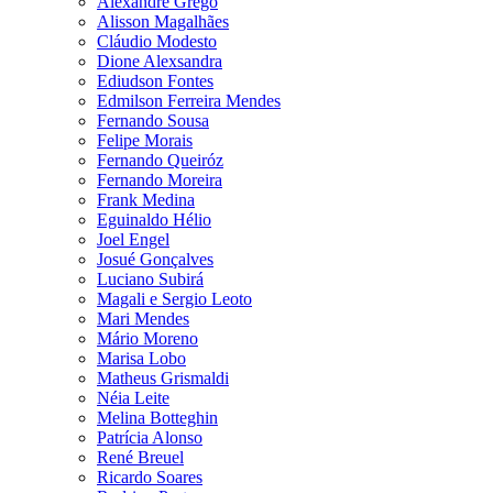
Alexandre Grego
Alisson Magalhães
Cláudio Modesto
Dione Alexsandra
Ediudson Fontes
Edmilson Ferreira Mendes
Fernando Sousa
Felipe Morais
Fernando Queiróz
Fernando Moreira
Frank Medina
Eguinaldo Hélio
Joel Engel
Josué Gonçalves
Luciano Subirá
Magali e Sergio Leoto
Mari Mendes
Mário Moreno
Marisa Lobo
Matheus Grismaldi
Néia Leite
Melina Botteghin
Patrícia Alonso
René Breuel
Ricardo Soares