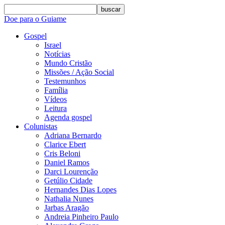
buscar
Doe para o Guiame
Gospel
Israel
Notícias
Mundo Cristão
Missões / Ação Social
Testemunhos
Família
Vídeos
Leitura
Agenda gospel
Colunistas
Adriana Bernardo
Clarice Ebert
Cris Beloni
Daniel Ramos
Darci Lourenção
Getúlio Cidade
Hernandes Dias Lopes
Nathalia Nunes
Jarbas Aragão
Andreia Pinheiro Paulo