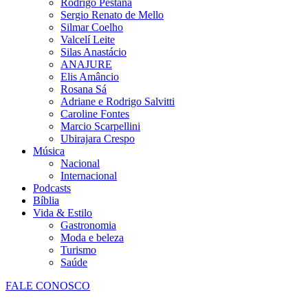
Rodrigo Pestana
Sergio Renato de Mello
Silmar Coelho
Valcelí Leite
Silas Anastácio
ANAJURE
Elis Amâncio
Rosana Sá
Adriane e Rodrigo Salvitti
Caroline Fontes
Marcio Scarpellini
Ubirajara Crespo
Música
Nacional
Internacional
Podcasts
Bíblia
Vida & Estilo
Gastronomia
Moda e beleza
Turismo
Saúde
FALE CONOSCO