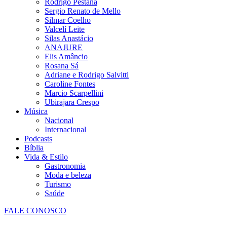
Rodrigo Pestana
Sergio Renato de Mello
Silmar Coelho
Valcelí Leite
Silas Anastácio
ANAJURE
Elis Amâncio
Rosana Sá
Adriane e Rodrigo Salvitti
Caroline Fontes
Marcio Scarpellini
Ubirajara Crespo
Música
Nacional
Internacional
Podcasts
Bíblia
Vida & Estilo
Gastronomia
Moda e beleza
Turismo
Saúde
FALE CONOSCO