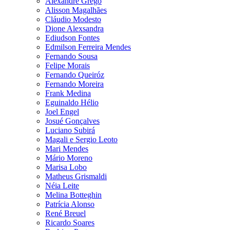
Alexandre Grego
Alisson Magalhães
Cláudio Modesto
Dione Alexsandra
Ediudson Fontes
Edmilson Ferreira Mendes
Fernando Sousa
Felipe Morais
Fernando Queiróz
Fernando Moreira
Frank Medina
Eguinaldo Hélio
Joel Engel
Josué Gonçalves
Luciano Subirá
Magali e Sergio Leoto
Mari Mendes
Mário Moreno
Marisa Lobo
Matheus Grismaldi
Néia Leite
Melina Botteghin
Patrícia Alonso
René Breuel
Ricardo Soares