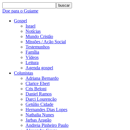
buscar
Doe para o Guiame
Gospel
Israel
Notícias
Mundo Cristão
Missões / Ação Social
Testemunhos
Família
Vídeos
Leitura
Agenda gospel
Colunistas
Adriana Bernardo
Clarice Ebert
Cris Beloni
Daniel Ramos
Darci Lourenção
Getúlio Cidade
Hernandes Dias Lopes
Nathalia Nunes
Jarbas Aragão
Andreia Pinheiro Paulo