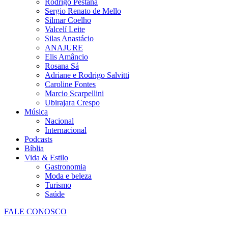
Rodrigo Pestana
Sergio Renato de Mello
Silmar Coelho
Valcelí Leite
Silas Anastácio
ANAJURE
Elis Amâncio
Rosana Sá
Adriane e Rodrigo Salvitti
Caroline Fontes
Marcio Scarpellini
Ubirajara Crespo
Música
Nacional
Internacional
Podcasts
Bíblia
Vida & Estilo
Gastronomia
Moda e beleza
Turismo
Saúde
FALE CONOSCO