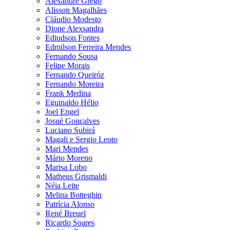
Alexandre Grego
Alisson Magalhães
Cláudio Modesto
Dione Alexsandra
Ediudson Fontes
Edmilson Ferreira Mendes
Fernando Sousa
Felipe Morais
Fernando Queiróz
Fernando Moreira
Frank Medina
Eguinaldo Hélio
Joel Engel
Josué Gonçalves
Luciano Subirá
Magali e Sergio Leoto
Mari Mendes
Mário Moreno
Marisa Lobo
Matheus Grismaldi
Néia Leite
Melina Botteghin
Patrícia Alonso
René Breuel
Ricardo Soares