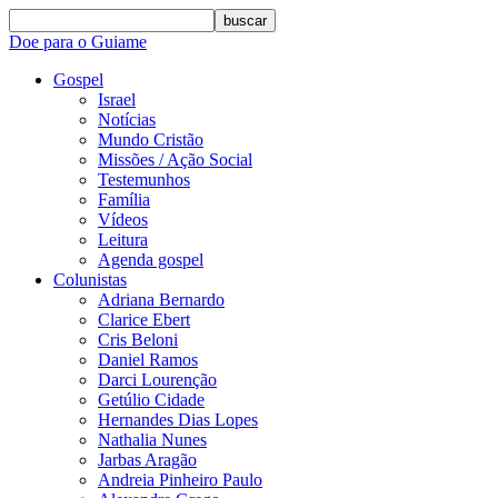
buscar
Doe para o Guiame
Gospel
Israel
Notícias
Mundo Cristão
Missões / Ação Social
Testemunhos
Família
Vídeos
Leitura
Agenda gospel
Colunistas
Adriana Bernardo
Clarice Ebert
Cris Beloni
Daniel Ramos
Darci Lourenção
Getúlio Cidade
Hernandes Dias Lopes
Nathalia Nunes
Jarbas Aragão
Andreia Pinheiro Paulo