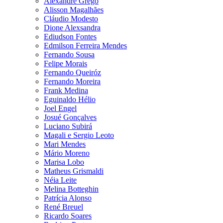
Alexandre Grego
Alisson Magalhães
Cláudio Modesto
Dione Alexsandra
Ediudson Fontes
Edmilson Ferreira Mendes
Fernando Sousa
Felipe Morais
Fernando Queiróz
Fernando Moreira
Frank Medina
Eguinaldo Hélio
Joel Engel
Josué Gonçalves
Luciano Subirá
Magali e Sergio Leoto
Mari Mendes
Mário Moreno
Marisa Lobo
Matheus Grismaldi
Néia Leite
Melina Botteghin
Patrícia Alonso
René Breuel
Ricardo Soares