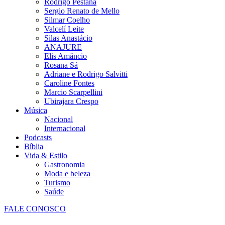
Rodrigo Pestana
Sergio Renato de Mello
Silmar Coelho
Valcelí Leite
Silas Anastácio
ANAJURE
Elis Amâncio
Rosana Sá
Adriane e Rodrigo Salvitti
Caroline Fontes
Marcio Scarpellini
Ubirajara Crespo
Música
Nacional
Internacional
Podcasts
Bíblia
Vida & Estilo
Gastronomia
Moda e beleza
Turismo
Saúde
FALE CONOSCO