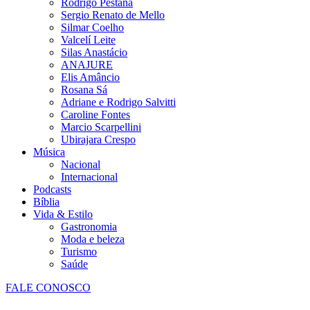
Rodrigo Pestana
Sergio Renato de Mello
Silmar Coelho
Valcelí Leite
Silas Anastácio
ANAJURE
Elis Amâncio
Rosana Sá
Adriane e Rodrigo Salvitti
Caroline Fontes
Marcio Scarpellini
Ubirajara Crespo
Música
Nacional
Internacional
Podcasts
Bíblia
Vida & Estilo
Gastronomia
Moda e beleza
Turismo
Saúde
FALE CONOSCO