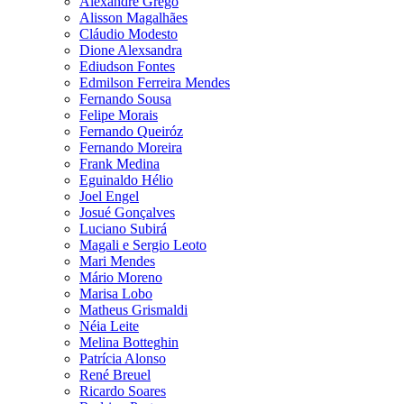
Alexandre Grego
Alisson Magalhães
Cláudio Modesto
Dione Alexsandra
Ediudson Fontes
Edmilson Ferreira Mendes
Fernando Sousa
Felipe Morais
Fernando Queiróz
Fernando Moreira
Frank Medina
Eguinaldo Hélio
Joel Engel
Josué Gonçalves
Luciano Subirá
Magali e Sergio Leoto
Mari Mendes
Mário Moreno
Marisa Lobo
Matheus Grismaldi
Néia Leite
Melina Botteghin
Patrícia Alonso
René Breuel
Ricardo Soares