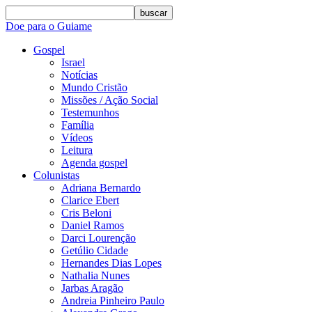
buscar
Doe para o Guiame
Gospel
Israel
Notícias
Mundo Cristão
Missões / Ação Social
Testemunhos
Família
Vídeos
Leitura
Agenda gospel
Colunistas
Adriana Bernardo
Clarice Ebert
Cris Beloni
Daniel Ramos
Darci Lourenção
Getúlio Cidade
Hernandes Dias Lopes
Nathalia Nunes
Jarbas Aragão
Andreia Pinheiro Paulo