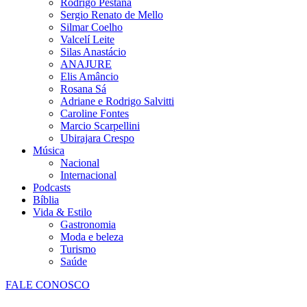
Rodrigo Pestana
Sergio Renato de Mello
Silmar Coelho
Valcelí Leite
Silas Anastácio
ANAJURE
Elis Amâncio
Rosana Sá
Adriane e Rodrigo Salvitti
Caroline Fontes
Marcio Scarpellini
Ubirajara Crespo
Música
Nacional
Internacional
Podcasts
Bíblia
Vida & Estilo
Gastronomia
Moda e beleza
Turismo
Saúde
FALE CONOSCO