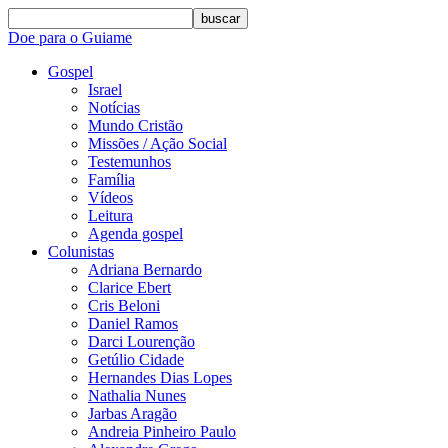
buscar
Doe para o Guiame
Gospel
Israel
Notícias
Mundo Cristão
Missões / Ação Social
Testemunhos
Família
Vídeos
Leitura
Agenda gospel
Colunistas
Adriana Bernardo
Clarice Ebert
Cris Beloni
Daniel Ramos
Darci Lourenção
Getúlio Cidade
Hernandes Dias Lopes
Nathalia Nunes
Jarbas Aragão
Andreia Pinheiro Paulo