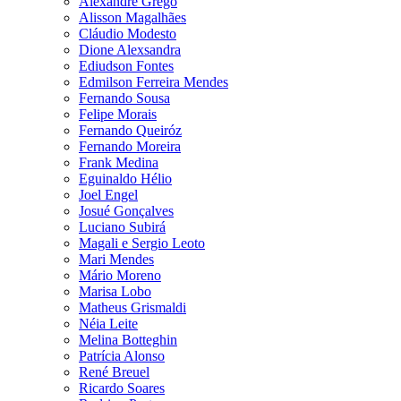
Alexandre Grego
Alisson Magalhães
Cláudio Modesto
Dione Alexsandra
Ediudson Fontes
Edmilson Ferreira Mendes
Fernando Sousa
Felipe Morais
Fernando Queiróz
Fernando Moreira
Frank Medina
Eguinaldo Hélio
Joel Engel
Josué Gonçalves
Luciano Subirá
Magali e Sergio Leoto
Mari Mendes
Mário Moreno
Marisa Lobo
Matheus Grismaldi
Néia Leite
Melina Botteghin
Patrícia Alonso
René Breuel
Ricardo Soares