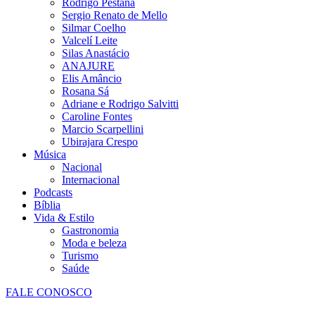
Rodrigo Pestana
Sergio Renato de Mello
Silmar Coelho
Valcelí Leite
Silas Anastácio
ANAJURE
Elis Amâncio
Rosana Sá
Adriane e Rodrigo Salvitti
Caroline Fontes
Marcio Scarpellini
Ubirajara Crespo
Música
Nacional
Internacional
Podcasts
Bíblia
Vida & Estilo
Gastronomia
Moda e beleza
Turismo
Saúde
FALE CONOSCO