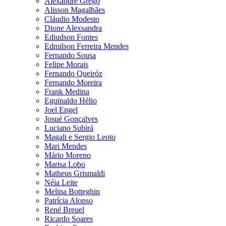
Alexandre Grego
Alisson Magalhães
Cláudio Modesto
Dione Alexsandra
Ediudson Fontes
Edmilson Ferreira Mendes
Fernando Sousa
Felipe Morais
Fernando Queiróz
Fernando Moreira
Frank Medina
Eguinaldo Hélio
Joel Engel
Josué Gonçalves
Luciano Subirá
Magali e Sergio Leoto
Mari Mendes
Mário Moreno
Marisa Lobo
Matheus Grismaldi
Néia Leite
Melina Botteghin
Patrícia Alonso
René Breuel
Ricardo Soares