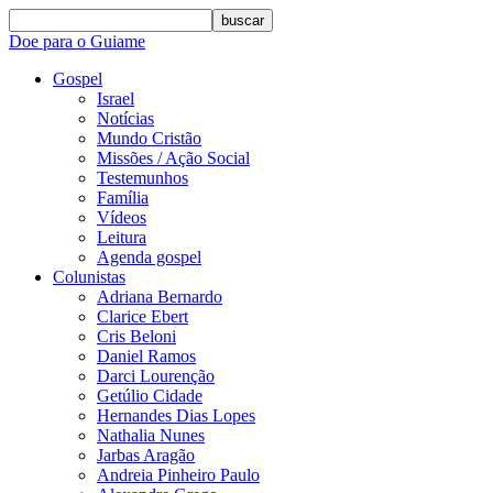
buscar
Doe para o Guiame
Gospel
Israel
Notícias
Mundo Cristão
Missões / Ação Social
Testemunhos
Família
Vídeos
Leitura
Agenda gospel
Colunistas
Adriana Bernardo
Clarice Ebert
Cris Beloni
Daniel Ramos
Darci Lourenção
Getúlio Cidade
Hernandes Dias Lopes
Nathalia Nunes
Jarbas Aragão
Andreia Pinheiro Paulo