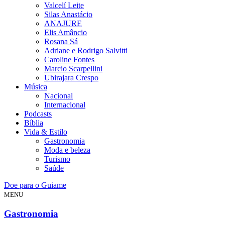
Valcelí Leite
Silas Anastácio
ANAJURE
Elis Amâncio
Rosana Sá
Adriane e Rodrigo Salvitti
Caroline Fontes
Marcio Scarpellini
Ubirajara Crespo
Música
Nacional
Internacional
Podcasts
Bíblia
Vida & Estilo
Gastronomia
Moda e beleza
Turismo
Saúde
Doe para o Guiame
MENU
Gastronomia