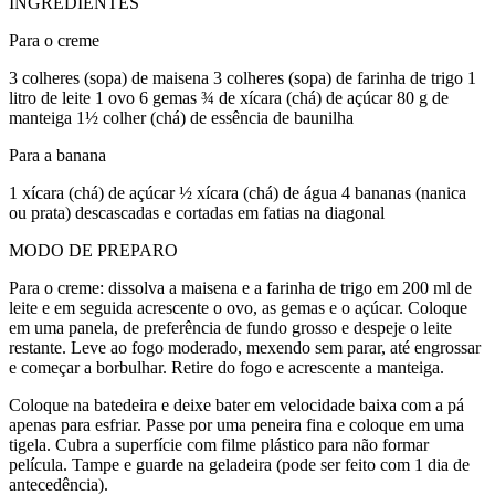
INGREDIENTES
Para o creme
3 colheres (sopa) de maisena 3 colheres (sopa) de farinha de trigo 1
litro de leite 1 ovo 6 gemas ¾ de xícara (chá) de açúcar 80 g de
manteiga 1½ colher (chá) de essência de baunilha
Para a banana
1 xícara (chá) de açúcar ½ xícara (chá) de água 4 bananas (nanica
ou prata) descascadas e cortadas em fatias na diagonal
MODO DE PREPARO
Para o creme: dissolva a maisena e a farinha de trigo em 200 ml de
leite e em seguida acrescente o ovo, as gemas e o açúcar. Coloque
em uma panela, de preferência de fundo grosso e despeje o leite
restante. Leve ao fogo moderado, mexendo sem parar, até engrossar
e começar a borbulhar. Retire do fogo e acrescente a manteiga.
Coloque na batedeira e deixe bater em velocidade baixa com a pá
apenas para esfriar. Passe por uma peneira fina e coloque em uma
tigela. Cubra a superfície com filme plástico para não formar
película. Tampe e guarde na geladeira (pode ser feito com 1 dia de
antecedência).