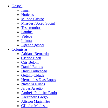
Gospel
Israel
Notícias
Mundo Cristão
Missões / Ação Social
Testemunhos
Família
Vídeos
Leitura
Agenda gospel
Colunistas
Adriana Bernardo
Clarice Ebert
Cris Beloni
Daniel Ramos
Darci Lourenção
Getúlio Cidade
Hernandes Dias Lopes
Nathalia Nunes
Jarbas Aragão
Andreia Pinheiro Paulo
Alexandre Grego
Alisson Magalhães
Cláudio Modesto