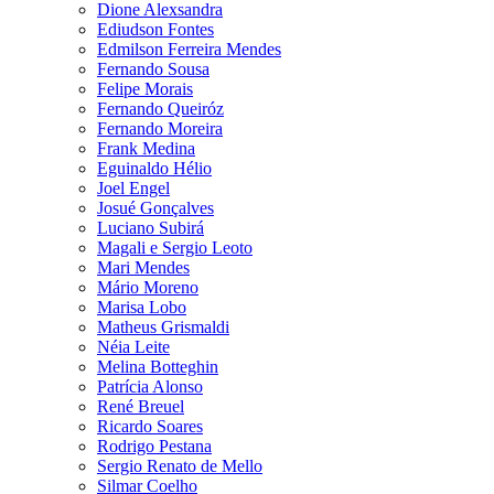
Dione Alexsandra
Ediudson Fontes
Edmilson Ferreira Mendes
Fernando Sousa
Felipe Morais
Fernando Queiróz
Fernando Moreira
Frank Medina
Eguinaldo Hélio
Joel Engel
Josué Gonçalves
Luciano Subirá
Magali e Sergio Leoto
Mari Mendes
Mário Moreno
Marisa Lobo
Matheus Grismaldi
Néia Leite
Melina Botteghin
Patrícia Alonso
René Breuel
Ricardo Soares
Rodrigo Pestana
Sergio Renato de Mello
Silmar Coelho