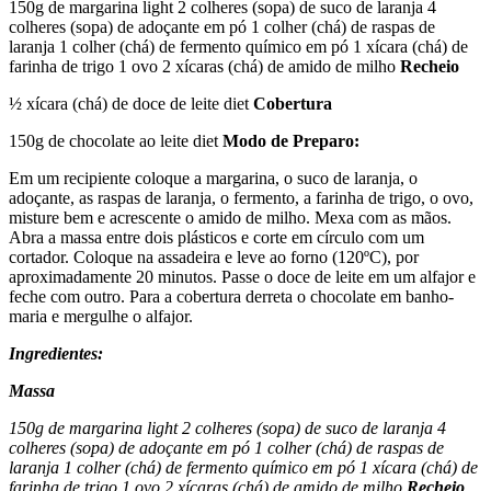
150g de margarina light 2 colheres (sopa) de suco de laranja 4
colheres (sopa) de adoçante em pó 1 colher (chá) de raspas de
laranja 1 colher (chá) de fermento químico em pó 1 xícara (chá) de
farinha de trigo 1 ovo 2 xícaras (chá) de amido de milho
Recheio
½ xícara (chá) de doce de leite diet
Cobertura
150g de chocolate ao leite diet
Modo de Preparo:
Em um recipiente coloque a margarina, o suco de laranja, o
adoçante, as raspas de laranja, o fermento, a farinha de trigo, o ovo,
misture bem e acrescente o amido de milho. Mexa com as mãos.
Abra a massa entre dois plásticos e corte em círculo com um
cortador. Coloque na assadeira e leve ao forno (120ºC), por
aproximadamente 20 minutos. Passe o doce de leite em um alfajor e
feche com outro. Para a cobertura derreta o chocolate em banho-
maria e mergulhe o alfajor.
Ingredientes:
Massa
150g de margarina light 2 colheres (sopa) de suco de laranja 4
colheres (sopa) de adoçante em pó 1 colher (chá) de raspas de
laranja 1 colher (chá) de fermento químico em pó 1 xícara (chá) de
farinha de trigo 1 ovo 2 xícaras (chá) de amido de milho
Recheio