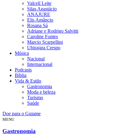
Valcelí Leite
Silas Anastácio
ANAJURE
Elis Amâncio
Rosana Sá
Adriane e Rodrigo Salvitti
Caroline Fontes
Marcio Scarpellini
Ubirajara Crespo
Música
Nacional
Internacional
Podcasts
Bíblia
Vida & Estilo
Gastronomia
Moda e beleza
Turismo
Saúde
Doe para o Guiame
MENU
Gastronomia