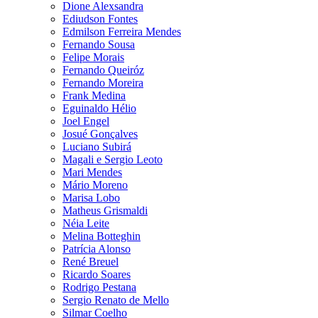
Dione Alexsandra
Ediudson Fontes
Edmilson Ferreira Mendes
Fernando Sousa
Felipe Morais
Fernando Queiróz
Fernando Moreira
Frank Medina
Eguinaldo Hélio
Joel Engel
Josué Gonçalves
Luciano Subirá
Magali e Sergio Leoto
Mari Mendes
Mário Moreno
Marisa Lobo
Matheus Grismaldi
Néia Leite
Melina Botteghin
Patrícia Alonso
René Breuel
Ricardo Soares
Rodrigo Pestana
Sergio Renato de Mello
Silmar Coelho