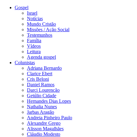
Gospel
Israel
Notícias
Mundo Cristão
Missões / Ação Social
Testemunhos
Família
Vídeos
Leitura
Agenda gospel
Colunistas
Adriana Bernardo
Clarice Ebert
Cris Beloni
Daniel Ramos
Darci Lourenção
Getúlio Cidade
Hernandes Dias Lopes
Nathalia Nunes
Jarbas Aragão
Andreia Pinheiro Paulo
Alexandre Grego
Alisson Magalhães
Cláudio Modesto