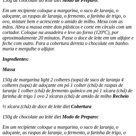
150g de chocolate ao leite diet
Modo de Preparo:
Em um recipiente coloque a margarina, o suco de laranja, o
adoçante, as raspas de laranja, o fermento, a farinha de trigo, o
ovo, misture bem e acrescente o amido de milho. Mexa com as
mãos. Abra a massa entre dois plásticos e corte em círculo com um
cortador. Coloque na assadeira e leve ao forno (120ºC), por
aproximadamente 20 minutos. Passe o doce de leite em um alfajor e
feche com outro. Para a cobertura derreta o chocolate em banho-
maria e mergulhe o alfajor.
Ingredientes:
Massa
150g de margarina light 2 colheres (sopa) de suco de laranja 4
colheres (sopa) de adoçante em pó 1 colher (chá) de raspas de
laranja 1 colher (chá) de fermento químico em pó 1 xícara (chá) de
farinha de trigo 1 ovo 2 xícaras (chá) de amido de milho
Recheio
½ xícara (chá) de doce de leite diet
Cobertura
150g de chocolate ao leite diet
Modo de Preparo:
Em um recipiente coloque a margarina, o suco de laranja, o
adoçante, as raspas de laranja, o fermento, a farinha de trigo, o