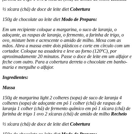
½ xícara (chá) de doce de leite diet
Cobertura
150g de chocolate ao leite diet
Modo de Preparo:
Em um recipiente coloque a margarina, o suco de laranja, o
adoçante, as raspas de laranja, o fermento, a farinha de trigo, o
ovo, misture bem e acrescente o amido de milho. Mexa com as
mãos. Abra a massa entre dois plásticos e corte em círculo com um
cortador. Coloque na assadeira e leve ao forno (120ºC), por
aproximadamente 20 minutos. Passe o doce de leite em um alfajor e
feche com outro. Para a cobertura derreta o chocolate em banho-
maria e mergulhe o alfajor.
Ingredientes:
Massa
150g de margarina light 2 colheres (sopa) de suco de laranja 4
colheres (sopa) de adoçante em pó 1 colher (chá) de raspas de
laranja 1 colher (chá) de fermento químico em pó 1 xícara (chá) de
farinha de trigo 1 ovo 2 xícaras (chá) de amido de milho
Recheio
½ xícara (chá) de doce de leite diet
Cobertura