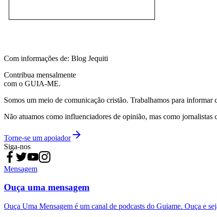
Com informações de: Blog Jequiti
Contribua mensalmente
com o GUIA-ME.
Somos um meio de comunicação cristão. Trabalhamos para informar com
Não atuamos como influenciadores de opinião, mas como jornalistas 
Torne-se um apoiador
Siga-nos
Mensagem
Ouça uma mensagem
Ouça Uma Mensagem é um canal de podcasts do Guiame. Ouça e sej