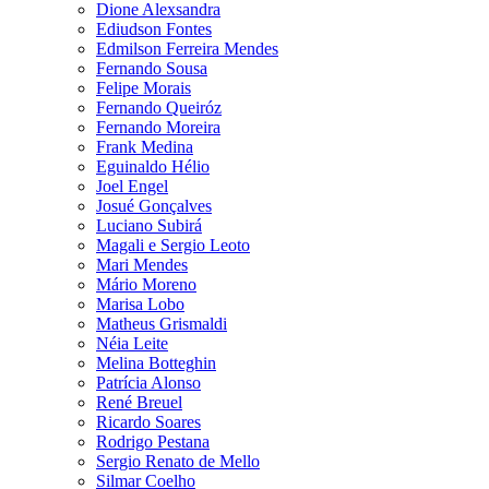
Dione Alexsandra
Ediudson Fontes
Edmilson Ferreira Mendes
Fernando Sousa
Felipe Morais
Fernando Queiróz
Fernando Moreira
Frank Medina
Eguinaldo Hélio
Joel Engel
Josué Gonçalves
Luciano Subirá
Magali e Sergio Leoto
Mari Mendes
Mário Moreno
Marisa Lobo
Matheus Grismaldi
Néia Leite
Melina Botteghin
Patrícia Alonso
René Breuel
Ricardo Soares
Rodrigo Pestana
Sergio Renato de Mello
Silmar Coelho