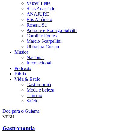
Valcelí Leite
Silas Anastácio
ANAJURE
Elis Amâncio
Rosana Sá
Adriane e Rodrigo Salvitti
Caroline Fontes
Marcio Scarpellini
Ubirajara Crespo
Música
Nacional
Internacional
Podcasts
Bíblia
Vida & Estilo
Gastronomia
Moda e beleza
Turismo
Saúde
Doe para o Guiame
MENU
Gastronomia