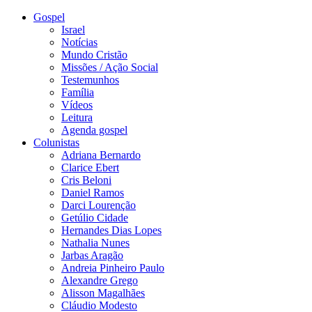
Gospel
Israel
Notícias
Mundo Cristão
Missões / Ação Social
Testemunhos
Família
Vídeos
Leitura
Agenda gospel
Colunistas
Adriana Bernardo
Clarice Ebert
Cris Beloni
Daniel Ramos
Darci Lourenção
Getúlio Cidade
Hernandes Dias Lopes
Nathalia Nunes
Jarbas Aragão
Andreia Pinheiro Paulo
Alexandre Grego
Alisson Magalhães
Cláudio Modesto