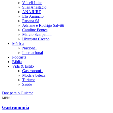
Valcelí Leite
Silas Anastácio
ANAJURE
Elis Amâncio
Rosana Sá
Adriane e Rodrigo Salvitti
Caroline Fontes
Marcio Scarpellini
Ubirajara Crespo
Música
Nacional
Internacional
Podcasts
Bíblia
Vida & Estilo
Gastronomia
Moda e beleza
Turismo
Saúde
Doe para o Guiame
MENU
Gastronomia