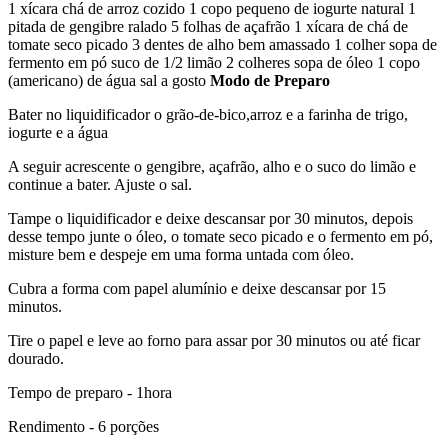
1 xícara chá de arroz cozido 1 copo pequeno de iogurte natural 1
pitada de gengibre ralado 5 folhas de açafrão 1 xícara de chá de
tomate seco picado 3 dentes de alho bem amassado 1 colher sopa de
fermento em pó suco de 1/2 limão 2 colheres sopa de óleo 1 copo
(americano) de água sal a gosto
Modo de Preparo
Bater no liquidificador o grão-de-bico,arroz e a farinha de trigo,
iogurte e a água
A seguir acrescente o gengibre, açafrão, alho e o suco do limão e
continue a bater. Ajuste o sal.
Tampe o liquidificador e deixe descansar por 30 minutos, depois
desse tempo junte o óleo, o tomate seco picado e o fermento em pó,
misture bem e despeje em uma forma untada com óleo.
Cubra a forma com papel alumínio e deixe descansar por 15
minutos.
Tire o papel e leve ao forno para assar por 30 minutos ou até ficar
dourado.
Tempo de preparo - 1hora
Rendimento - 6 porções