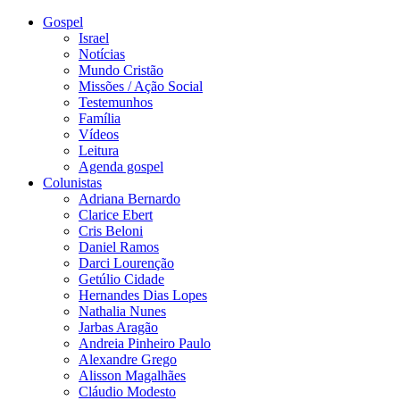
Gospel
Israel
Notícias
Mundo Cristão
Missões / Ação Social
Testemunhos
Família
Vídeos
Leitura
Agenda gospel
Colunistas
Adriana Bernardo
Clarice Ebert
Cris Beloni
Daniel Ramos
Darci Lourenção
Getúlio Cidade
Hernandes Dias Lopes
Nathalia Nunes
Jarbas Aragão
Andreia Pinheiro Paulo
Alexandre Grego
Alisson Magalhães
Cláudio Modesto