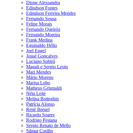
Dione Alexsandra
Ediudson Fontes
Edmilson Ferreira Mendes
Fernando Sousa
Felipe Morais
Fernando Queiróz
Fernando Moreira
Frank Medina
Eguinaldo Hélio
Joel Engel
Josué Gonçalves
Luciano Subirá
Magali e Sergio Leoto
Mari Mendes
Mário Moreno
Marisa Lobo
Matheus Grismaldi
Néia Leite
Melina Botteghin
Patrícia Alonso
René Breuel
Ricardo Soares
Rodrigo Pestana
Sergio Renato de Mello
Silmar Coelho