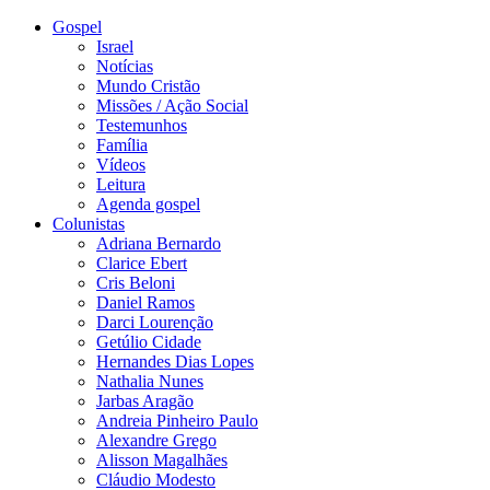
Gospel
Israel
Notícias
Mundo Cristão
Missões / Ação Social
Testemunhos
Família
Vídeos
Leitura
Agenda gospel
Colunistas
Adriana Bernardo
Clarice Ebert
Cris Beloni
Daniel Ramos
Darci Lourenção
Getúlio Cidade
Hernandes Dias Lopes
Nathalia Nunes
Jarbas Aragão
Andreia Pinheiro Paulo
Alexandre Grego
Alisson Magalhães
Cláudio Modesto