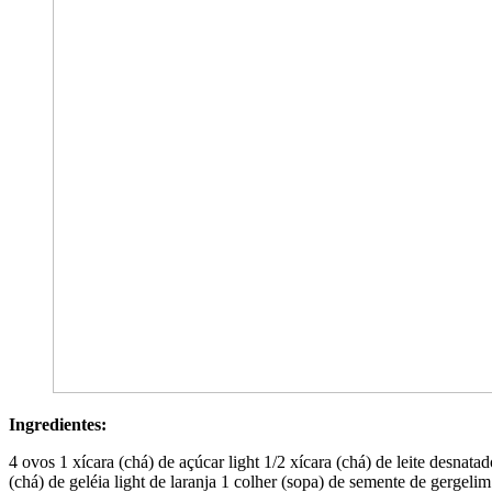
Ingredientes:
4 ovos 1 xícara (chá) de açúcar light 1/2 xícara (chá) de leite desnata
(chá) de geléia light de laranja 1 colher (sopa) de semente de gergeli