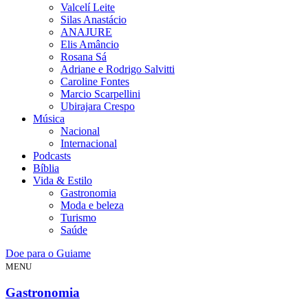
Valcelí Leite
Silas Anastácio
ANAJURE
Elis Amâncio
Rosana Sá
Adriane e Rodrigo Salvitti
Caroline Fontes
Marcio Scarpellini
Ubirajara Crespo
Música
Nacional
Internacional
Podcasts
Bíblia
Vida & Estilo
Gastronomia
Moda e beleza
Turismo
Saúde
Doe para o Guiame
MENU
Gastronomia