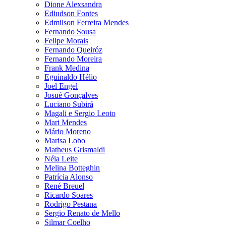
Dione Alexsandra
Ediudson Fontes
Edmilson Ferreira Mendes
Fernando Sousa
Felipe Morais
Fernando Queiróz
Fernando Moreira
Frank Medina
Eguinaldo Hélio
Joel Engel
Josué Gonçalves
Luciano Subirá
Magali e Sergio Leoto
Mari Mendes
Mário Moreno
Marisa Lobo
Matheus Grismaldi
Néia Leite
Melina Botteghin
Patrícia Alonso
René Breuel
Ricardo Soares
Rodrigo Pestana
Sergio Renato de Mello
Silmar Coelho