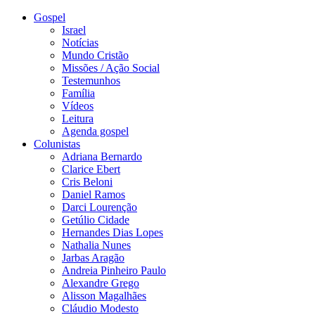
Gospel
Israel
Notícias
Mundo Cristão
Missões / Ação Social
Testemunhos
Família
Vídeos
Leitura
Agenda gospel
Colunistas
Adriana Bernardo
Clarice Ebert
Cris Beloni
Daniel Ramos
Darci Lourenção
Getúlio Cidade
Hernandes Dias Lopes
Nathalia Nunes
Jarbas Aragão
Andreia Pinheiro Paulo
Alexandre Grego
Alisson Magalhães
Cláudio Modesto