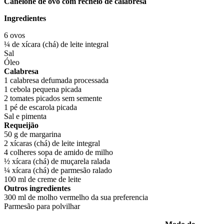
Canelone de ovo com recheio de calabresa
Ingredientes
6 ovos
¼ de xícara (chá) de leite integral
Sal
Óleo
Calabresa
1 calabresa defumada processada
1 cebola pequena picada
2 tomates picados sem semente
1 pé de escarola picada
Sal e pimenta
Requeijão
50 g de margarina
2 xícaras (chá) de leite integral
4 colheres sopa de amido de milho
½ xícara (chá) de muçarela ralada
¼ xícara (chá) de parmesão ralado
100 ml de creme de leite
Outros ingredientes
300 ml de molho vermelho da sua preferencia
Parmesão para polvilhar