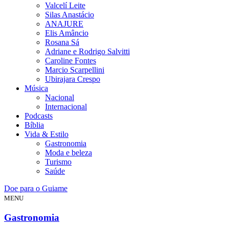
Valcelí Leite
Silas Anastácio
ANAJURE
Elis Amâncio
Rosana Sá
Adriane e Rodrigo Salvitti
Caroline Fontes
Marcio Scarpellini
Ubirajara Crespo
Música
Nacional
Internacional
Podcasts
Bíblia
Vida & Estilo
Gastronomia
Moda e beleza
Turismo
Saúde
Doe para o Guiame
MENU
Gastronomia