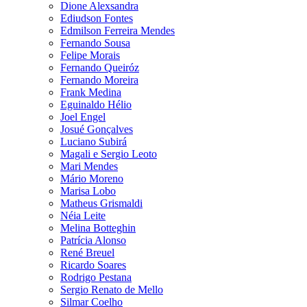
Dione Alexsandra
Ediudson Fontes
Edmilson Ferreira Mendes
Fernando Sousa
Felipe Morais
Fernando Queiróz
Fernando Moreira
Frank Medina
Eguinaldo Hélio
Joel Engel
Josué Gonçalves
Luciano Subirá
Magali e Sergio Leoto
Mari Mendes
Mário Moreno
Marisa Lobo
Matheus Grismaldi
Néia Leite
Melina Botteghin
Patrícia Alonso
René Breuel
Ricardo Soares
Rodrigo Pestana
Sergio Renato de Mello
Silmar Coelho