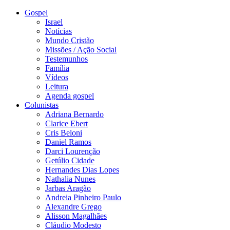
Gospel
Israel
Notícias
Mundo Cristão
Missões / Ação Social
Testemunhos
Família
Vídeos
Leitura
Agenda gospel
Colunistas
Adriana Bernardo
Clarice Ebert
Cris Beloni
Daniel Ramos
Darci Lourenção
Getúlio Cidade
Hernandes Dias Lopes
Nathalia Nunes
Jarbas Aragão
Andreia Pinheiro Paulo
Alexandre Grego
Alisson Magalhães
Cláudio Modesto