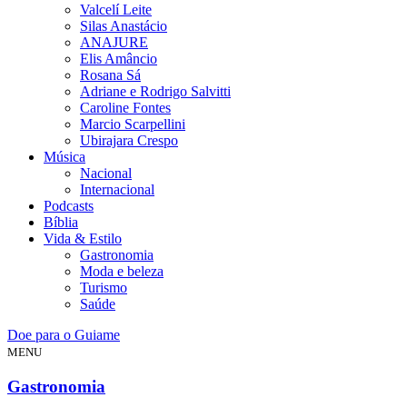
Valcelí Leite
Silas Anastácio
ANAJURE
Elis Amâncio
Rosana Sá
Adriane e Rodrigo Salvitti
Caroline Fontes
Marcio Scarpellini
Ubirajara Crespo
Música
Nacional
Internacional
Podcasts
Bíblia
Vida & Estilo
Gastronomia
Moda e beleza
Turismo
Saúde
Doe para o Guiame
MENU
Gastronomia