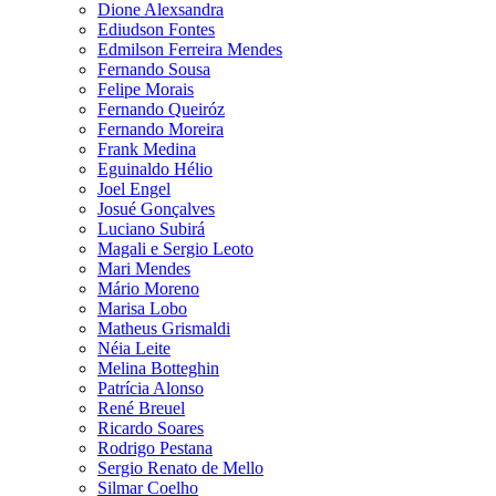
Dione Alexsandra
Ediudson Fontes
Edmilson Ferreira Mendes
Fernando Sousa
Felipe Morais
Fernando Queiróz
Fernando Moreira
Frank Medina
Eguinaldo Hélio
Joel Engel
Josué Gonçalves
Luciano Subirá
Magali e Sergio Leoto
Mari Mendes
Mário Moreno
Marisa Lobo
Matheus Grismaldi
Néia Leite
Melina Botteghin
Patrícia Alonso
René Breuel
Ricardo Soares
Rodrigo Pestana
Sergio Renato de Mello
Silmar Coelho