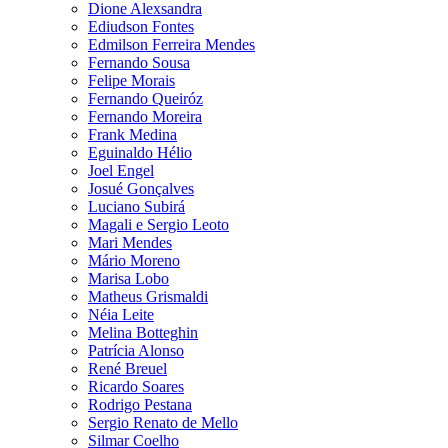
Dione Alexsandra
Ediudson Fontes
Edmilson Ferreira Mendes
Fernando Sousa
Felipe Morais
Fernando Queiróz
Fernando Moreira
Frank Medina
Eguinaldo Hélio
Joel Engel
Josué Gonçalves
Luciano Subirá
Magali e Sergio Leoto
Mari Mendes
Mário Moreno
Marisa Lobo
Matheus Grismaldi
Néia Leite
Melina Botteghin
Patrícia Alonso
René Breuel
Ricardo Soares
Rodrigo Pestana
Sergio Renato de Mello
Silmar Coelho