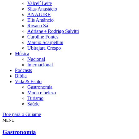
Valcelí Leite
Silas Anastácio
ANAJURE
Elis Amâncio
Rosana Sá
Adriane e Rodrigo Salvitti
Caroline Fontes
Marcio Scarpellini
Ubirajara Crespo
Música
Nacional
Internacional
Podcasts
Bíblia
Vida & Estilo
Gastronomia
Moda e beleza
Turismo
Saúde
Doe para o Guiame
MENU
Gastronomia