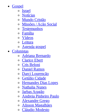
Gospel
Israel
Notícias
Mundo Cristão
Missões / Ação Social
Testemunhos
Família
Vídeos
Leitura
Agenda gospel
Colunistas
Adriana Bernardo
Clarice Ebert
Cris Beloni
Daniel Ramos
Darci Lourenção
Getúlio Cidade
Hernandes Dias Lopes
Nathalia Nunes
Jarbas Aragão
Andreia Pinheiro Paulo
Alexandre Grego
Alisson Magalhães
Cláudio Modesto