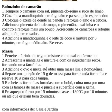
Bobozinho de camarão
1 Tempere o camarão com sal, pimenta-do-reino e suco de limão.
2 Cozinhe a mandioquinha em fogo alto e passe-a pelo espremedor.
3 Coloque o azeite de dendê na panela e refogue o alho e a cebola.
Adicione a pimenta dedo-de-moça, o pimentão, a salsinha e o
coentro e refogue mais um pouco. Acrescente os camarões e refogue
até que fiquem rosados.
4 Adicione a mandioquinha e o leite de coco e misture por 5
minutos, em fogo médio-alto. Reserve.
Massa
1 Peneire a farinha de trigo e misture com o sal e o fermento.
2 Acrescente a manteiga e misture-a com os ingredientes secos,
formando uma farofinha.
3 Adicione o ovo e mexa até obter uma massa lisa e homogênea.
4 Separe uma porção de 15 g de massa para forrar cada forminha e
reserve 10 g para cada tampa.
5 Recheie as forminhas forradas com o bobó, cubra uma por uma
com as tampas de massa e pincele a superfície com a gema.
6 Preaqueça o forno por 15 minutos e asse a 180°C por 10 minutos
ou até que estejam bem douradas.
com informações de: Casa e Jardim