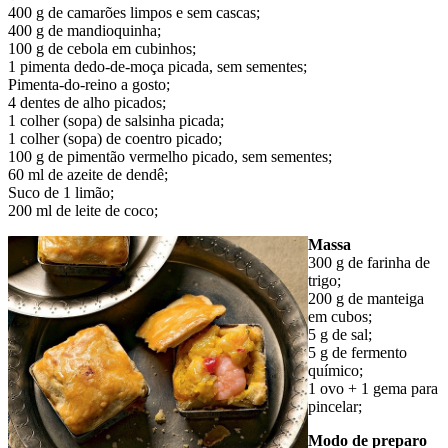
400 g de camarões limpos e sem cascas;
400 g de mandioquinha;
100 g de cebola em cubinhos;
1 pimenta dedo-de-moça picada, sem sementes;
Pimenta-do-reino a gosto;
4 dentes de alho picados;
1 colher (sopa) de salsinha picada;
1 colher (sopa) de coentro picado;
100 g de pimentão vermelho picado, sem sementes;
60 ml de azeite de dendê;
Suco de 1 limão;
200 ml de leite de coco;
Massa
300 g de farinha de
trigo;
200 g de manteiga
em cubos;
5 g de sal;
5 g de fermento
químico;
1 ovo + 1 gema para
pincelar;
Modo de preparo